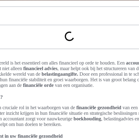
ereld is het essentieel om alles financieel op orde te houden. Een
accou
dt niet alleen
financieel advies
, maar helpt ook bij het structureren van 
kkelde wereld van de
belastingaangifte.
Door een professional in te s
 hun financiële stabiliteit en groei waarborgen. Het is van groot belang 
agen aan de
financiële orde
van een organisatie.
t?
n cruciale rol in het waarborgen van de
financiële gezondheid
van een 
r inzicht krijgen in hun financiële situatie en strategische beslissinge
 Een accountant zorgt voor nauwkeurige
boekhouding
, belastingadvies e
helpt om hun doelen te bereiken.
nt in uw financiële gezondheid