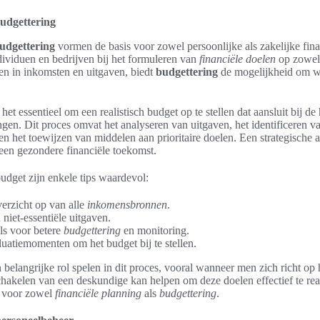
budgettering
udgettering
vormen de basis voor zowel persoonlijke als zakelijke finan
dividuen en bedrijven bij het formuleren van
financiële doelen
op zowel 
ven in inkomsten en uitgaven, biedt
budgettering
de mogelijkheid om w
 het essentieel om een realistisch budget op te stellen dat aansluit bij de 
gen. Dit proces omvat het analyseren van uitgaven, het identificeren v
 het toewijzen van middelen aan prioritaire doelen. Een strategische aa
 een gezondere financiële toekomst.
budget zijn enkele tips waardevol:
verzicht op van alle
inkomensbronnen
.
 niet-essentiële uitgaven.
ols voor betere
budgettering
en monitoring.
luatiemomenten om het budget bij te stellen.
belangrijke rol spelen in dit proces, vooral wanneer men zich richt op 
chakelen van een deskundige kan helpen om deze doelen effectief te re
n voor zowel
financiële planning
als
budgettering
.