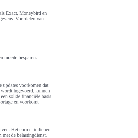
als Exact, Moneybird en
egevens. Voordelen van
 en moeite besparen.
ige updates voorkomen dat
ig wordt ingevoerd, kunnen
een solide financiële basis
pportage en voorkomt
ijven. Het correct indienen
 met de belastingdienst.