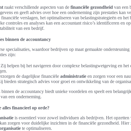
nt
raakt verschillende aspecten van de
financiële gezondheid
van een b
egevens en geeft advies over hoe een onderneming zijn prestaties kan v
financiële verslagen, het optimaliseren van belastingstrategieën en het 
e controles en analyses kan een accountant risico’s identificeren en o
abiliteit van een bedrijf.
ties binnen de accountancy
se specialisaties, waardoor bedrijven op maat gemaakte ondersteunin
ies zijn:
Zij helpen bij het navigeren door complexe belastingwetgeving en het 
gen.
erzorgen de dagelijkse financiële
administratie
en zorgen voor een na
ij bieden strategisch advies voor groei en ontwikkeling van de organisa
s binnen de accountancy biedt unieke voordelen en speelt een belangrijk
van een onderneming.
alles financieel op orde?
anisatie
is essentieel voor zowel individuen als bedrijven. Het opzetten 
kan zorgen voor duidelijke inzichten in de financiële gezondheid. Hier 
organisatie
te optimaliseren.