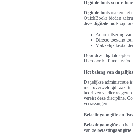
Digitale tools voor effi
Digitale tools
maken het e
QuickBooks bieden gebruik
deze
digitale tools
zijn on
Automatisering van
Directe toegang tot 
Makkelijk bestande
Door deze digitale oplossi
Hierdoor blijft men gefocus
Het belang van dagelijk
Dagelijkse administratie i
men overweldigd raakt tij
bedrijven sneller reageren
vereist deze discipline. 
verrassingen.
Belastingaangifte en fis
Belastingaangifte
en het 
van de
belastingaangifte