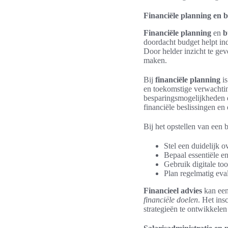
Financiële planning en 
Financiële planning
en
b
doordacht budget helpt in
Door helder inzicht te ge
maken.
Bij
financiële planning
is
en toekomstige verwachtin
besparingsmogelijkheden en
financiële beslissingen en
Bij het opstellen van een 
Stel een duidelijk o
Bepaal essentiële en
Gebruik digitale to
Plan regelmatig eva
Financieel advies
kan een 
financiële doelen
. Het ins
strategieën te ontwikkele