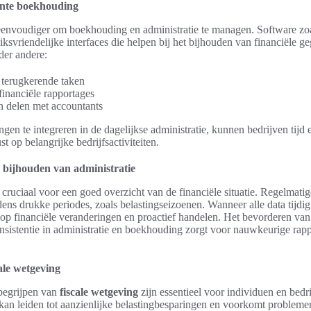
ciënte boekhouding
envoudiger om boekhouding en administratie te managen. Software zo
svriendelijke interfaces die helpen bij het bijhouden van financiële g
der andere:
 terugkerende taken
financiële rapportages
n delen met accountants
ngen te integreren in de dagelijkse administratie, kunnen bedrijven tijd
t op belangrijke bedrijfsactiviteiten.
s bijhouden van administratie
s cruciaal voor een goed overzicht van de financiële situatie. Regelmat
dens drukke periodes, zoals belastingseizoenen. Wanneer alle data tijd
 op financiële veranderingen en proactief handelen. Het bevorderen van 
Consistentie in administratie en boekhouding zorgt voor nauwkeurige ra
cale wetgeving
begrijpen van
fiscale wetgeving
zijn essentieel voor individuen en bedr
kan leiden tot aanzienlijke belastingbesparingen en voorkomt problemen