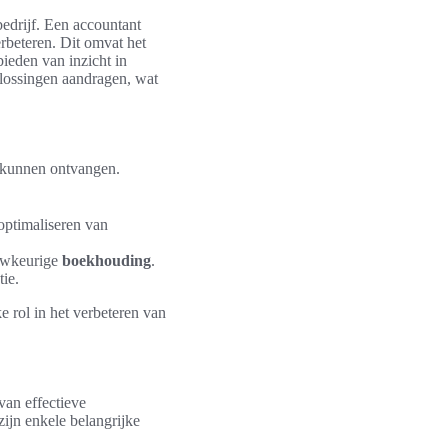
edrijf. Een accountant
erbeteren. Dit omvat het
bieden van inzicht in
plossingen aandragen, wat
g kunnen ontvangen.
optimaliseren van
uwkeurige
boekhouding
.
tie.
e rol in het verbeteren van
van effectieve
zijn enkele belangrijke