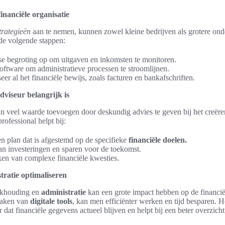
inanciële organisatie
strategieën
aan te nemen, kunnen zowel kleine bedrijven als grotere on
de volgende stappen:
se begroting op om uitgaven en inkomsten te monitoren.
tware om administratieve processen te stroomlijnen.
er al het financiële bewijs, zoals facturen en bankafschriften.
viseur belangrijk is
n veel waarde toevoegen door deskundig advies te geven bij het creëre
professional helpt bij:
en plan dat is afgestemd op de specifieke
financiële doelen.
an investeringen en sparen voor de toekomst.
ken van complexe financiële kwesties.
ratie optimaliseren
ekhouding en
administratie
kan een grote impact hebben op de financi
 maken van
digitale tools
, kan men efficiënter werken en tijd besparen. H
 dat financiële gegevens actueel blijven en helpt bij een beter overzicht