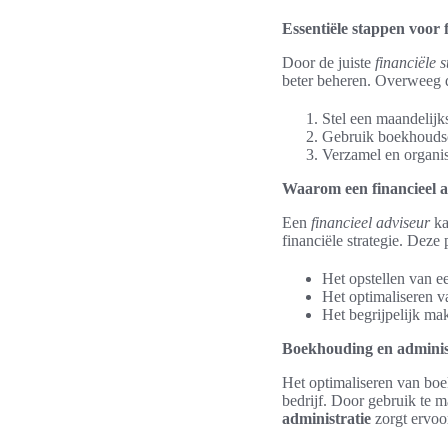
Essentiële stappen voor f
Door de juiste
financiële 
beter beheren. Overweeg 
Stel een maandelijk
Gebruik boekhoudsof
Verzamel en organise
Waarom een financieel ad
Een
financieel adviseur
ka
financiële strategie. Deze 
Het opstellen van e
Het optimaliseren v
Het begrijpelijk ma
Boekhouding en administ
Het optimaliseren van bo
bedrijf. Door gebruik te
administratie
zorgt ervoor