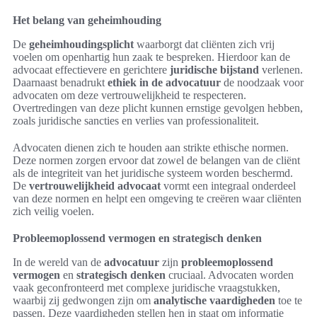
Het belang van geheimhouding
De
geheimhoudingsplicht
waarborgt dat cliënten zich vrij
voelen om openhartig hun zaak te bespreken. Hierdoor kan de
advocaat effectievere en gerichtere
juridische bijstand
verlenen.
Daarnaast benadrukt
ethiek in de advocatuur
de noodzaak voor
advocaten om deze vertrouwelijkheid te respecteren.
Overtredingen van deze plicht kunnen ernstige gevolgen hebben,
zoals juridische sancties en verlies van professionaliteit.
Advocaten dienen zich te houden aan strikte ethische normen.
Deze normen zorgen ervoor dat zowel de belangen van de cliënt
als de integriteit van het juridische systeem worden beschermd.
De
vertrouwelijkheid advocaat
vormt een integraal onderdeel
van deze normen en helpt een omgeving te creëren waar cliënten
zich veilig voelen.
Probleemoplossend vermogen en strategisch denken
In de wereld van de
advocatuur
zijn
probleemoplossend
vermogen
en
strategisch denken
cruciaal. Advocaten worden
vaak geconfronteerd met complexe juridische vraagstukken,
waarbij zij gedwongen zijn om
analytische vaardigheden
toe te
passen. Deze vaardigheden stellen hen in staat om informatie