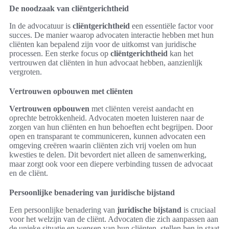
De noodzaak van cliëntgerichtheid
In de advocatuur is
cliëntgerichtheid
een essentiële factor voor
succes. De manier waarop advocaten interactie hebben met hun
cliënten kan bepalend zijn voor de uitkomst van juridische
processen. Een sterke focus op
cliëntgerichtheid
kan het
vertrouwen dat cliënten in hun advocaat hebben, aanzienlijk
vergroten.
Vertrouwen opbouwen met cliënten
Vertrouwen opbouwen
met cliënten vereist aandacht en
oprechte betrokkenheid. Advocaten moeten luisteren naar de
zorgen van hun cliënten en hun behoeften echt begrijpen. Door
open en transparant te communiceren, kunnen advocaten een
omgeving creëren waarin cliënten zich vrij voelen om hun
kwesties te delen. Dit bevordert niet alleen de samenwerking,
maar zorgt ook voor een diepere verbinding tussen de advocaat
en de cliënt.
Persoonlijke benadering van juridische bijstand
Een persoonlijke benadering van
juridische bijstand
is cruciaal
voor het welzijn van de cliënt. Advocaten die zich aanpassen aan
de unieke situatie en wensen van hun cliënten, stellen hen in staat