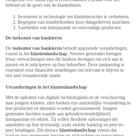
behoud en de groei van de klantenbasis.
Investeren in technologie om klantinteracties te verbeteren.
Begrijpen van klantbehoeften door datagedreven inzichten.
Aanbieden van transparante en eenvoudige producten.
De toekomst van bankieren
De
toekomst van bankieren
belooft spannende veranderingen,
vooral in het
klantenlandschap
. Nieuwe generaties brengen
frisse verwachtingen mee die banken dwingen om zich aan te
passen en te anticiperen op hun behoeften. Deze aanpassing is
essentieel voor financiële instellingen om relevant te blijven in
een snel veranderende markt.
Veranderingen in het klantenlandschap
Met de opkomst van digitale technologieën en de verschuiving
naar jongere klanten, zien banken een aanzienlijke verandering in
hoe producten en diensten worden geconsumeerd. Jongere
generaties hechten waarde aan gebruiksvriendelijkheid,
transparantie en ethiek. Zij willen flexibele oplossingen die
aansluiten op hun levensstijl, zoals mobile banking en peer-to-
peer betalingen. Dit nieuwe
klantenlandschap
vereist dat
banken hun strategieën herzien en zich richten op innovatieve