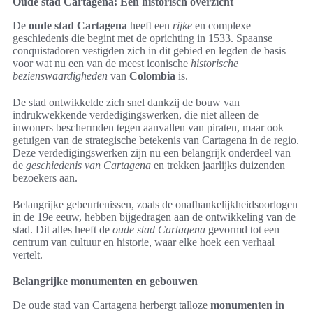
Oude stad Cartagena: Een historisch overzicht
De
oude stad Cartagena
heeft een
rijke
en complexe
geschiedenis die begint met de oprichting in 1533. Spaanse
conquistadoren vestigden zich in dit gebied en legden de basis
voor wat nu een van de meest iconische
historische
bezienswaardigheden
van
Colombia
is.
De stad ontwikkelde zich snel dankzij de bouw van
indrukwekkende verdedigingswerken, die niet alleen de
inwoners beschermden tegen aanvallen van piraten, maar ook
getuigen van de strategische betekenis van Cartagena in de regio.
Deze verdedigingswerken zijn nu een belangrijk onderdeel van
de
geschiedenis van Cartagena
en trekken jaarlijks duizenden
bezoekers aan.
Belangrijke gebeurtenissen, zoals de onafhankelijkheidsoorlogen
in de 19e eeuw, hebben bijgedragen aan de ontwikkeling van de
stad. Dit alles heeft de
oude stad Cartagena
gevormd tot een
centrum van cultuur en historie, waar elke hoek een verhaal
vertelt.
Belangrijke monumenten en gebouwen
De oude stad van Cartagena herbergt talloze
monumenten in