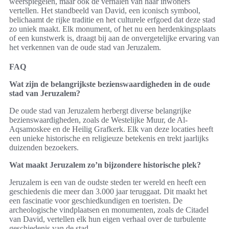
weerspiegelen, maar ook de verhalen van haar inwoners
vertellen. Het standbeeld van David, een iconisch symbool,
belichaamt de rijke traditie en het culturele erfgoed dat deze stad
zo uniek maakt. Elk monument, of het nu een herdenkingsplaats
of een kunstwerk is, draagt bij aan de onvergetelijke ervaring van
het verkennen van de oude stad van Jeruzalem.
FAQ
Wat zijn de belangrijkste bezienswaardigheden in de oude
stad van Jeruzalem?
De oude stad van Jeruzalem herbergt diverse belangrijke
bezienswaardigheden, zoals de Westelijke Muur, de Al-
Aqsamoskee en de Heilig Grafkerk. Elk van deze locaties heeft
een unieke historische en religieuze betekenis en trekt jaarlijks
duizenden bezoekers.
Wat maakt Jeruzalem zo’n bijzondere historische plek?
Jeruzalem is een van de oudste steden ter wereld en heeft een
geschiedenis die meer dan 3.000 jaar teruggaat. Dit maakt het
een fascinatie voor geschiedkundigen en toeristen. De
archeologische vindplaatsen en monumenten, zoals de Citadel
van David, vertellen elk hun eigen verhaal over de turbulente
geschiedenis van de stad.