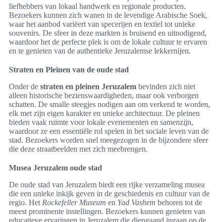
liefhebbers van lokaal handwerk en regionale producten.
Bezoekers kunnen zich wanen in de levendige Arabische Soek,
waar het aanbod variëert van specerijen en textiel tot unieke
souvenirs. De sfeer in deze markten is bruisend en uitnodigend,
waardoor het de perfecte plek is om de lokale cultuur te ervaren
en te genieten van de authentieke Jeruzalemse lekkernijen.
Straten en Pleinen van de oude stad
Onder de
straten en pleinen Jeruzalem
bevinden zich niet
alleen historische bezienswaardigheden, maar ook verborgen
schatten. De smalle steegjes nodigen aan om verkend te worden,
elk met zijn eigen karakter en unieke architectuur. De pleinen
bieden vaak ruimte voor lokale evenementen en samenzijn,
waardoor ze een essentiële rol spelen in het sociale leven van de
stad. Bezoekers worden snel meegezogen in de bijzondere sfeer
die deze straatbeelden met zich meebrengen.
Musea Jeruzalem oude stad
De oude stad van Jeruzalem biedt een rijke verzameling musea
die een unieke inkijk geven in de geschiedenis en cultuur van de
regio. Het
Rockefeller Museum
en
Yad Vashem
behoren tot de
meest prominente instellingen. Bezoekers kunnen genieten van
educatieve ervaringen in Jeruzalem die diepgaand ingaan op de