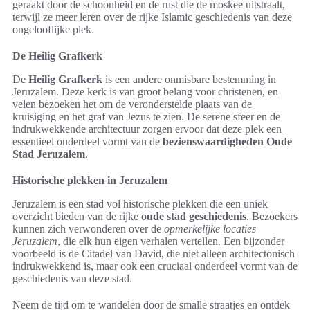
geraakt door de schoonheid en de rust die de moskee uitstraalt,
terwijl ze meer leren over de rijke Islamic geschiedenis van deze
ongelooflijke plek.
De Heilig Grafkerk
De
Heilig Grafkerk
is een andere onmisbare bestemming in
Jeruzalem. Deze kerk is van groot belang voor christenen, en
velen bezoeken het om de veronderstelde plaats van de
kruisiging en het graf van Jezus te zien. De serene sfeer en de
indrukwekkende architectuur zorgen ervoor dat deze plek een
essentieel onderdeel vormt van de
bezienswaardigheden Oude
Stad Jeruzalem
.
Historische plekken in Jeruzalem
Jeruzalem is een stad vol historische plekken die een uniek
overzicht bieden van de rijke
oude stad geschiedenis
. Bezoekers
kunnen zich verwonderen over de
opmerkelijke locaties
Jeruzalem
, die elk hun eigen verhalen vertellen. Een bijzonder
voorbeeld is de Citadel van David, die niet alleen architectonisch
indrukwekkend is, maar ook een cruciaal onderdeel vormt van de
geschiedenis van deze stad.
Neem de tijd om te wandelen door de smalle straatjes en ontdek