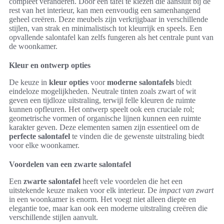
compleet veranderen. Door een tafel te kiezen die aansluit bij de
rest van het interieur, kan men eenvoudig een samenhangend
geheel creëren. Deze meubels zijn verkrijgbaar in verschillende
stijlen, van strak en minimalistisch tot kleurrijk en speels. Een
opvallende salontafel kan zelfs fungeren als het centrale punt van
de woonkamer.
Kleur en ontwerp opties
De keuze in
kleur opties
voor
moderne salontafels
biedt
eindeloze mogelijkheden. Neutrale tinten zoals zwart of wit
geven een tijdloze uitstraling, terwijl felle kleuren de ruimte
kunnen opfleuren. Het ontwerp speelt ook een cruciale rol;
geometrische vormen of organische lijnen kunnen een ruimte
karakter geven. Deze elementen samen zijn essentieel om de
perfecte salontafel
te vinden die de gewenste uitstraling biedt
voor elke woonkamer.
Voordelen van een zwarte salontafel
Een
zwarte salontafel
heeft vele voordelen die het een
uitstekende keuze maken voor elk interieur. De
impact van zwart
in een woonkamer is enorm. Het voegt niet alleen diepte en
elegantie toe, maar kan ook een moderne uitstraling creëren die
verschillende stijlen aanvult.