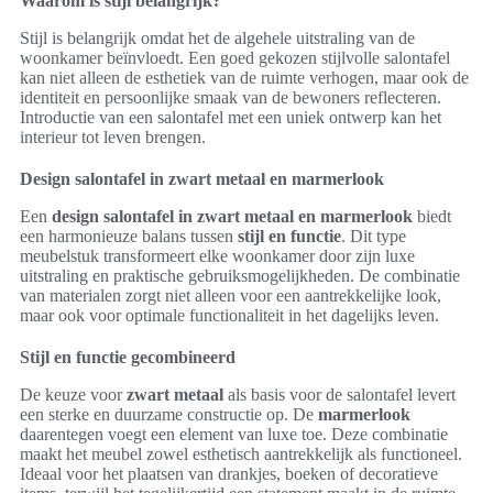
Waarom is stijl belangrijk?
Stijl is belangrijk omdat het de algehele uitstraling van de
woonkamer beïnvloedt. Een goed gekozen stijlvolle salontafel
kan niet alleen de esthetiek van de ruimte verhogen, maar ook de
identiteit en persoonlijke smaak van de bewoners reflecteren.
Introductie van een salontafel met een uniek ontwerp kan het
interieur tot leven brengen.
Design salontafel in zwart metaal en marmerlook
Een
design salontafel in zwart metaal en marmerlook
biedt
een harmonieuze balans tussen
stijl en functie
. Dit type
meubelstuk transformeert elke woonkamer door zijn luxe
uitstraling en praktische gebruiksmogelijkheden. De combinatie
van materialen zorgt niet alleen voor een aantrekkelijke look,
maar ook voor optimale functionaliteit in het dagelijks leven.
Stijl en functie gecombineerd
De keuze voor
zwart metaal
als basis voor de salontafel levert
een sterke en duurzame constructie op. De
marmerlook
daarentegen voegt een element van luxe toe. Deze combinatie
maakt het meubel zowel esthetisch aantrekkelijk als functioneel.
Ideaal voor het plaatsen van drankjes, boeken of decoratieve