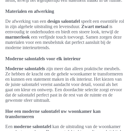
items, terwijl het tegelijkertijd een statement maakt in de ruimte.
Materialen en afwerking
De afwerking van een
design salontafel
speelt een essentiële rol
in zijn algehele uitstraling en levensduur.
Zwart metaal
is
eenvoudig te onderhouden en biedt een stoere look, terwijl de
marmerlook
een verfijnde touch toevoegt. Samen zorgen deze
materialen voor een meubelstuk dat perfect aansluit bij de
moderne interieurtrends.
Moderne salontafels voor elk interieur
Moderne salontafels
zijn meer dan alleen praktische meubels.
Ze hebben de kracht om de gehele woonkamer te transformeren
en kunnen een statement maken in elk interieur. Het kiezen van
de juiste salontafel vereist aandacht voor detail, vooral als het
gaat om kleur en ontwerp. Een doordachte selectie zorgt ervoor
dat de salontafel perfect past in de rest van de ruimte en de
gewenste sfeer uitstraalt.
Hoe een moderne salontafel uw woonkamer kan
transformeren
Een
moderne salontafel
kan de uitstraling van de woonkamer