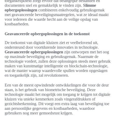
toegankelijkheid zorgt ervoor dat belangrijke bestanden en
documenten snel en gemakkelijk te vinden zijn.
Slimme
opbergoplossingen
combineren enkelvoudig gebruiksgemak
met geavanceerde beveiligingsmaatregelen, wat ze ideaal maakt
voor iedereen die waarde hecht aan de veilige opslag van
kostbaarheden.
Geavanceerde opbergoplossingen in de toekomst
De toekomst van digitale kluizen ziet er veelbelovend uit,
ondersteund door voortdurende innovaties in technologie.
Geavanceerde opbergoplossingen
zijn ontworpen met het oog
op maximale beveiliging en gebruiksgemak. Naarmate de
technologie vordert, zullen deze oplossingen steeds meer gebruik
maken van kunstmatige intelligentie en blockchain-technologie,
wat de manier waarop waardevolle spullen worden opgeslagen
en toegankelijk zijn, zal revolutioneren.
Een van de meest opwindende ontwikkelingen die voor de deur
staan, is het gebruik van biometrische beveiliging. Deze
technologie maakt het mogelijk om toegang te krijgen tot digitale
kluizen via unieke kenmerken zoals vingerafdrukken of
gezichtsherkenning. Dit voegt een extra laag van beveiliging toe
aan persoonlijke gegevens en kostbaarheden, waardoor
gebruikers nog meer gemoedsrust krijgen.