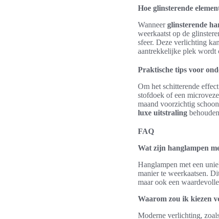
Hoe glinsterende elemen
Wanneer
glinsterende h
weerkaatst op de glinster
sfeer. Deze verlichting ka
aantrekkelijke plek wordt 
Praktische tips voor on
Om het schitterende effec
stofdoek of een microvezel
maand voorzichtig schoon t
luxe uitstraling
behouden, 
FAQ
Wat zijn hanglampen met 
Hanglampen met een unieke 
manier te weerkaatsen. Dit 
maar ook een waardevolle 
Waarom zou ik kiezen vo
Moderne verlichting, zoals