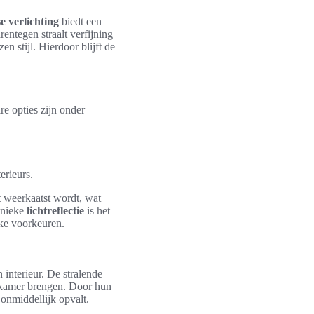
e verlichting
biedt een
entegen straalt verfijning
n stijl. Hierdoor blijft de
re opties zijn onder
erieurs.
t weerkaatst wordt, wat
unieke
lichtreflectie
is het
jke voorkeuren.
 interieur. De stralende
 kamer brengen. Door hun
 onmiddellijk opvalt.