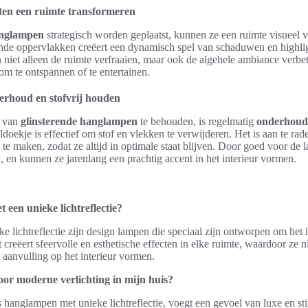
ten een ruimte transformeren
anglampen
strategisch worden geplaatst, kunnen ze een ruimte visueel ve
ende oppervlakken creëert een dynamisch spel van schaduwen en highlig
n niet alleen de ruimte verfraaien, maar ook de algehele ambiance verbe
om te ontspannen of te entertainen.
derhoud en stofvrij houden
t van
glinsterende hanglampen
te behouden, is regelmatig
onderhoud
doekje is effectief om stof en vlekken te verwijderen. Het is aan te r
e maken, zodat ze altijd in optimale staat blijven. Door goed voor de l
en kunnen ze jarenlang een prachtig accent in het interieur vormen.
een unieke lichtreflectie?
lichtreflectie zijn design lampen die speciaal zijn ontworpen om het l
creëert sfeervolle en esthetische effecten in elke ruimte, waardoor ze ni
aanvulling op het interieur vormen.
or moderne verlichting in mijn huis?
 hanglampen met unieke lichtreflectie, voegt een gevoel van luxe en stijl