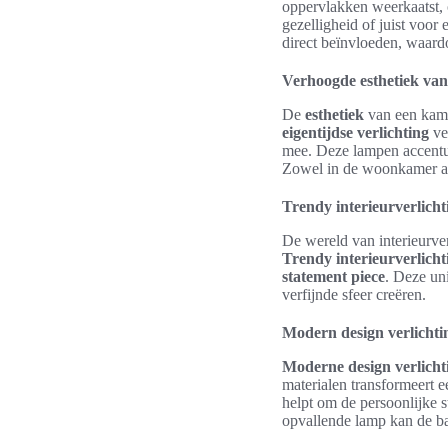
oppervlakken weerkaatst, 
gezelligheid of juist voor 
direct beïnvloeden, waardo
Verhoogde esthetiek van
De
esthetiek
van een kame
eigentijdse verlichting
ve
mee. Deze lampen accentue
Zowel in de woonkamer als
Trendy interieurverlich
De wereld van interieurve
Trendy interieurverlicht
statement piece
. Deze un
verfijnde sfeer creëren.
Modern design verlichtin
Moderne design verlicht
materialen transformeert 
helpt om de persoonlijke s
opvallende lamp kan de ba