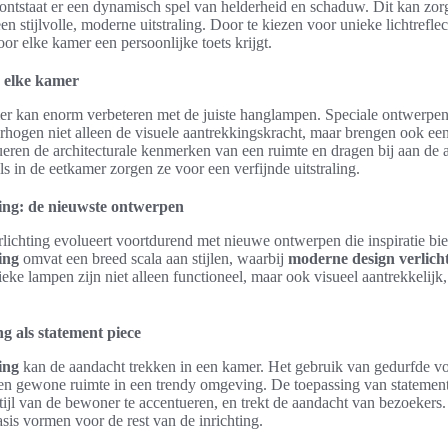
ontstaat er een dynamisch spel van helderheid en schaduw. Dit kan zo
een stijlvolle, moderne uitstraling. Door te kiezen voor unieke lichtrefle
or elke kamer een persoonlijke toets krijgt.
 elke kamer
r kan enorm verbeteren met de juiste hanglampen. Speciale ontwerpen
rhogen niet alleen de visuele aantrekkingskracht, maar brengen ook ee
ren de architecturale kenmerken van een ruimte en dragen bij aan de al
 in de eetkamer zorgen ze voor een verfijnde uitstraling.
ting: de nieuwste ontwerpen
rlichting evolueert voortdurend met nieuwe ontwerpen die inspiratie bie
ing
omvat een breed scala aan stijlen, waarbij
moderne design verlich
ieke lampen zijn niet alleen functioneel, maar ook visueel aantrekkelijk
g als statement piece
ing
kan de aandacht trekken in een kamer. Het gebruik van gedurfde v
een gewone ruimte in een trendy omgeving. De toepassing van statement
tijl van de bewoner te accentueren, en trekt de aandacht van bezoekers
sis vormen voor de rest van de inrichting.