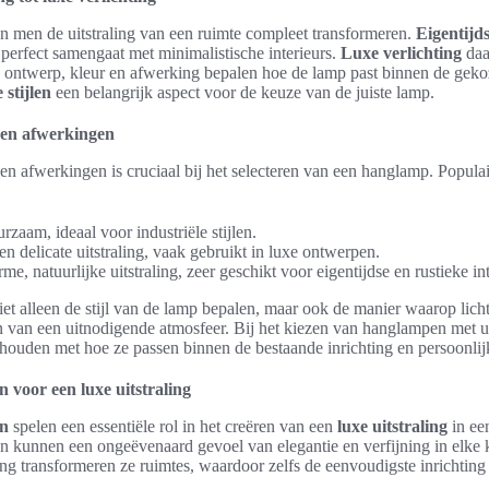
n men de uitstraling van een ruimte compleet transformeren.
Eigentijds
perfect samengaat met minimalistische interieurs.
Luxe verlichting
daar
n ontwerp, kleur en afwerking bepalen hoe de lamp past binnen de gekoze
 stijlen
een belangrijk aspect voor de keuze van de juiste lamp.
n en afwerkingen
n afwerkingen is cruciaal bij het selecteren van een hanglamp. Populai
rzaam, ideaal voor industriële stijlen.
en delicate uitstraling, vaak gebruikt in luxe ontwerpen.
e, natuurlijke uitstraling, zeer geschikt voor eigentijdse en rustieke int
et alleen de stijl van de lamp bepalen, maar ook de manier waarop lich
ren van een uitnodigende atmosfeer. Bij het kiezen van hanglampen met 
 houden met hoe ze passen binnen de bestaande inrichting en persoonli
 voor een luxe uitstraling
en
spelen een essentiële rol in het creëren van een
luxe uitstraling
in een
n kunnen een ongeëvenaard gevoel van elegantie en verfijning in elke
ing transformeren ze ruimtes, waardoor zelfs de eenvoudigste inrichting