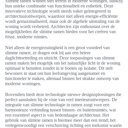
Slimme ramen winnen snel terrein in moderne woningen, dankzij
hun unieke combinatie van functionaliteit en esthetiek. Deze
innovatieve technologie wordt steeds vaker geïntegreerd in
architectuurontwerpen, waardoor niet alleen energie-efficiëntie
wordt gemaximaliseerd, maar ook de algehele uitstraling van de
woning wordt verbeterd. Architecten zijn enthousiast over de
mogelijkheden die slimme ramen bieden voor het creëren van
frisse, moderne ruimtes.
Niet alleen de energiezuinigheid is een groot voordeel van
slimme ramen; ze dragen ook bij aan een betere
daglichttoetreding en uitzicht. Deze toepassingen van slimme
ramen maken het mogelijk om het natuurlijke licht in de woning
optimaal te benutten zonder in te boeten op isolatie. Dit stelt
bewoners in staat om hun leefomgeving aangenamer en
functioneler te maken, allemaal binnen het strakke ontwerp van
moderne woningen.
Bovendien biedt deze technologie nieuwe designoplossingen die
perfect aansluiten bij de visie van veel interieurontwerpers. De
integratie van slimme technologie in ramen zorgt voor een
harmonieuze verbinding tussen binnen- en buitenruimtes, wat
een essentieel aspect is van hedendaagse architectuur. Het
gebruik van slimme ramen is hiermee meer dan een trend; het
vertegenwoordigt een verschuiving richting een toekomst waarin