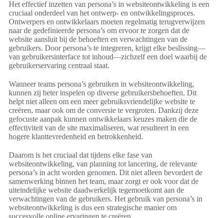
Het effectief inzetten van persona’s in websiteontwikkeling is een
cruciaal onderdeel van het ontwerp- en ontwikkelingsproces.
Ontwerpers en ontwikkelaars moeten regelmatig terugverwijzen
naar de gedefinieerde persona’s om ervoor te zorgen dat de
website aansluit bij de behoeften en verwachtingen van de
gebruikers. Door persona’s te integreren, krijgt elke beslissing—
van gebruikersinterface tot inhoud—zichzelf een doel waarbij de
gebruikerservaring centraal staat.
Wanneer teams persona’s gebruiken in websiteontwikkeling,
kunnen zij beter inspelen op diverse gebruikersbehoeften. Dit
helpt niet alleen om een meer gebruiksvriendelijke website te
creëren, maar ook om de conversie te vergroten. Dankzij deze
gefocuste aanpak kunnen ontwikkelaars keuzes maken die de
effectiviteit van de site maximaliseren, wat resulteert in een
hogere klanttevredenheid en betrokkenheid.
Daarom is het cruciaal dat tijdens elke fase van
websiteontwikkeling, van planning tot lancering, de relevante
persona’s in acht worden genomen. Dit niet alleen bevordert de
samenwerking binnen het team, maar zorgt er ook voor dat de
uiteindelijke website daadwerkelijk tegemoetkomt aan de
verwachtingen van de gebruikers. Het gebruik van persona’s in
websiteontwikkeling is dus een strategische manier om
succesvolle online ervaringen te creëren.