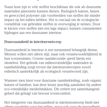
Naast hout zijn er vele stoffen beschikbaar die ook als duurzame
materialen jaloezieën kunnen dienen. Biologisch katoen, linnen
en gerecycled polyester zijn voorbeelden van stoffen die minder
impact op het milieu hebben. Het is cruciaal om de ecologische
voetafdruk van gebruikte stoffen in overweging te nemen. Door
te kiezen voor stoffen met een lage impact, kunnen consumenten
bijdragen aan een duurzamer interieur.
Duurzaamheid in interieurontwerp
Duurzaamheid in interieur is een toenemend belangrijk thema.
Mensen willen niet alleen stijl, maar ook verantwoordelijkheid in
hun woonruimtes. Groene raamdecoratie speelt hierin een
sleutelrol. Het gebruik van milieuvriendelijke materialen in
raambekleding zorgt ervoor dat interieurontwerpen zowel
esthetisch aantrekkelijk als ecologisch verantwoord zijn.
Wanneer men kiest voor duurzame raambekleding, zoals organic
katoen of bamboe, kan deze keuze prachtig aansluiten bij andere
eco-vriendelijke meubelstukken. Dit creëert een samenhangend
geheel dat getuigt van bewust wooncomfort.
Het integreren van duurzaamheid in interieurontwerp biedt niet
alleen voordelen voor het milieu, maar ook voor de gezondheid