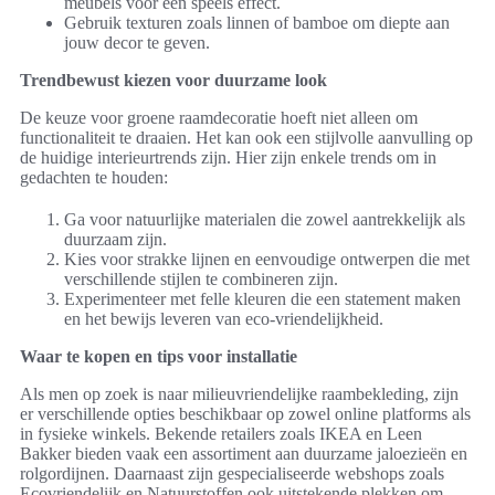
meubels voor een speels effect.
Gebruik texturen zoals linnen of bamboe om diepte aan
jouw decor te geven.
Trendbewust kiezen voor duurzame look
De keuze voor groene raamdecoratie hoeft niet alleen om
functionaliteit te draaien. Het kan ook een stijlvolle aanvulling op
de huidige interieurtrends zijn. Hier zijn enkele trends om in
gedachten te houden:
Ga voor natuurlijke materialen die zowel aantrekkelijk als
duurzaam zijn.
Kies voor strakke lijnen en eenvoudige ontwerpen die met
verschillende stijlen te combineren zijn.
Experimenteer met felle kleuren die een statement maken
en het bewijs leveren van eco-vriendelijkheid.
Waar te kopen en tips voor installatie
Als men op zoek is naar milieuvriendelijke raambekleding, zijn
er verschillende opties beschikbaar op zowel online platforms als
in fysieke winkels. Bekende retailers zoals IKEA en Leen
Bakker bieden vaak een assortiment aan duurzame jaloezieën en
rolgordijnen. Daarnaast zijn gespecialiseerde webshops zoals
Ecovriendelijk en Natuurstoffen ook uitstekende plekken om