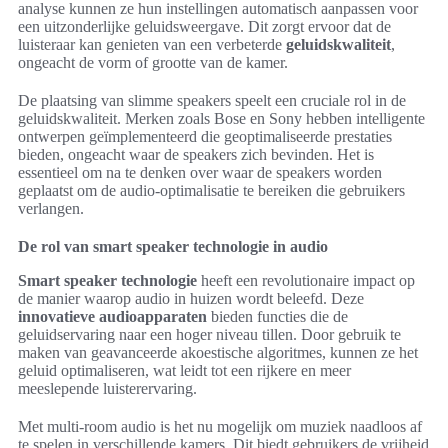
analyse kunnen ze hun instellingen automatisch aanpassen voor
een uitzonderlijke geluidsweergave. Dit zorgt ervoor dat de
luisteraar kan genieten van een verbeterde
geluidskwaliteit
,
ongeacht de vorm of grootte van de kamer.
De plaatsing van slimme speakers speelt een cruciale rol in de
geluidskwaliteit. Merken zoals Bose en Sony hebben intelligente
ontwerpen geïmplementeerd die geoptimaliseerde prestaties
bieden, ongeacht waar de speakers zich bevinden. Het is
essentieel om na te denken over waar de speakers worden
geplaatst om de audio-optimalisatie te bereiken die gebruikers
verlangen.
De rol van smart speaker technologie in audio
Smart speaker technologie
heeft een revolutionaire impact op
de manier waarop audio in huizen wordt beleefd. Deze
innovatieve audioapparaten
bieden functies die de
geluidservaring naar een hoger niveau tillen. Door gebruik te
maken van geavanceerde akoestische algoritmes, kunnen ze het
geluid optimaliseren, wat leidt tot een rijkere en meer
meeslepende luisterervaring.
Met multi-room audio is het nu mogelijk om muziek naadloos af
te spelen in verschillende kamers. Dit biedt gebruikers de vrijheid