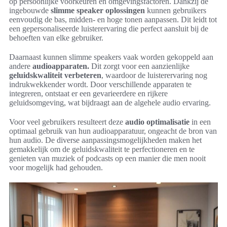
op persoonlijke voorkeuren en omgevingsfactoren. Dankzij de
ingebouwde
slimme speaker oplossingen
kunnen gebruikers
eenvoudig de bas, midden- en hoge tonen aanpassen. Dit leidt tot
een gepersonaliseerde luisterervaring die perfect aansluit bij de
behoeften van elke gebruiker.
Daarnaast kunnen slimme speakers vaak worden gekoppeld aan
andere
audioapparaten.
Dit zorgt voor een aanzienlijke
geluidskwaliteit verbeteren
, waardoor de luisterervaring nog
indrukwekkender wordt. Door verschillende apparaten te
integreren, ontstaat er een gevarieerdere en rijkere
geluidsomgeving, wat bijdraagt aan de algehele audio ervaring.
Voor veel gebruikers resulteert deze
audio optimalisatie
in een
optimaal gebruik van hun audioapparatuur, ongeacht de bron van
hun audio. De diverse aanpassingsmogelijkheden maken het
gemakkelijk om de geluidskwaliteit te perfectioneren en te
genieten van muziek of podcasts op een manier die men nooit
voor mogelijk had gehouden.