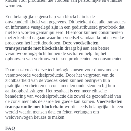
kiezen voor producten die voldoen aan persoonlijke en ethische
waarden.
Een belangrijke eigenschap van blockchain is de
onveranderlijkheid van gegevens. Dit betekent dat alle transacties
en informatie vastgelegd zijn in een gedistribueerd grootboek dat
niet kan worden gemanipuleerd. Hierdoor kunnen consumenten
met zekerheid nagaan waar hun voedsel vandaan komt en welke
processen het heeft doorlopen. Deze
voedselketen
transparantie met blockchain
draagt bij aan een betere
verantwoordingsplicht binnen de sector en helpt bij het
opbouwen van vertrouwen tussen producenten en consumenten.
Daarnaast creëert deze technologie kansen voor duurzame en
verantwoorde voedselproductie. Door het vergroten van de
zichtbaarheid van de voedselketen kunnen bedrijven hun
praktijken verbeteren en consumenten ondersteunen bij hun
aankoopbeslissingen. Het resultaat is een meer ethische
benadering van voedselproductie die zowel de gezondheid van
de consument als de aarde ten goede kan komen.
Voedselketen
transparantie met blockchain
wordt steeds belangrijker in een
wereld waarin mensen data en feiten verlangen om
weloverwogen keuzes te maken.
FAQ