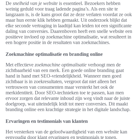
De
snelheid van je website
is essentieel. Bezoekers hebben
weinig geduld voor traag ladende pagina’s. Als een site te
langzaam is, is de kans groot dat ze deze verlaten voordat ze ook
maar hun eerste klik hebben gemaakt. Uit onderzoek blijkt dat
elke seconde vertraging in laadtijd kan leiden tot een significante
daling van conversies. Daarenboven heeft een snelle website een
positieve invloed op zoekmachine optimalisatie, wat resulteert in
een hogere positie in de resultaten van zoekmachines.
Zoekmachine optimalisatie en branding online
Met effectieve
zoekmachine optimalisatie
verhoogt men de
zichtbaarheid van een merk. Een goede online branding gaat
hand in hand met SEO-vriendelijkheid. Wanneer men goed
zichtbaar is in zoekresultaten, vergroot dat niet alleen het
vertrouwen van consumenten maar versterkt het ook de
merkidentiteit. Door SEO-technieken toe te passen, kan men
ervoor zorgen dat relevante inhoud zijn weg vindt naar de juiste
doelgroep, wat uiteindelijk leidt tot meer conversies. Dit maakt
branding online een krachtige strategie in het digitale landschap.
Ervaringen en testimonials van klanten
Het versterken van de geloofwaardigheid van een website kan
eenvoudig door klant ervaringen en testimonials te tonen.