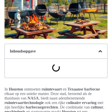
Inhoudsopgave
In
Houston
ontmoeten
ruimtevaart
en
Texaanse barbecue
elkaar op een unieke manier. Deze stad, beroemd als de
thuisbasis van
NASA
, biedt naast adembenemende
ruimtevaarttechnologie
ook een rijke
culinaire ervaring
met
zijn heerlijke
barbecuegerechten
. De combinatie van
cultuur
,
geschiedenis
en gastronomie maakt
Houston
tot een