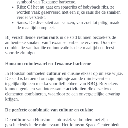
symbool van Texaanse barbecue.
Ribs: Of het nu gaat om spareribs of babyback ribs, ze
worden vaak geserveerd met een rijke saus die de smaken
verder versterkt.
Sauss: De diversiteit aan sauzen, van zoet tot pittig, maakt
de maaltijd compleet.
Bij verschillende
restaurants
in de stad kunnen bezoekers de
authentieke smaken van Texaanse barbecue ervaren. Door de
combinatie van traditie en innovatie is elke maaltijd een feest
voor de zintuigen.
Houston: ruimtevaart en Texaanse barbecue
In Houston ontmoeten
cultuur
en cuisine elkaar op unieke wijze.
De stad is beroemd om zijn bijdrage aan de ruimtevaart en
tegelijkertijd een mekka voor liefhebbers van
BBQ
. Bezoekers
kunnen genieten van interessante
activiteiten
die deze twee
elementen combineren, waardoor ze een onvergetelijke ervaring
krijgen.
De perfecte combinatie van cultuur en cuisine
De
cultuur
van Houston is intrinsiek verbonden met zijn
geschiedenis in de ruimtevaart. Het Johnson Space Center biedt