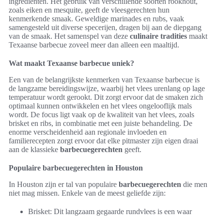
ingrediënten. Het gebruik van verschillende soorten rookhout,
zoals eiken en mesquite, geeft de vleesgerechten hun
kenmerkende smaak. Geweldige marinades en rubs, vaak
samengesteld uit diverse specerijen, dragen bij aan de diepgang
van de smaak. Het samenspel van deze
culinaire tradities
maakt
Texaanse barbecue zoveel meer dan alleen een maaltijd.
Wat maakt Texaanse barbecue uniek?
Een van de belangrijkste kenmerken van Texaanse barbecue is
de langzame bereidingswijze, waarbij het vlees urenlang op lage
temperatuur wordt gerookt. Dit zorgt ervoor dat de smaken zich
optimaal kunnen ontwikkelen en het vlees ongelooflijk mals
wordt. De focus ligt vaak op de kwaliteit van het vlees, zoals
brisket en ribs, in combinatie met een juiste behandeling. De
enorme verscheidenheid aan regionale invloeden en
familierecepten zorgt ervoor dat elke pitmaster zijn eigen draai
aan de klassieke
barbecuegerechten
geeft.
Populaire barbecuegerechten in Houston
In Houston zijn er tal van populaire
barbecuegerechten
die men
niet mag missen. Enkele van de meest geliefde zijn:
Brisket: Dit langzaam gegaarde rundvlees is een waar