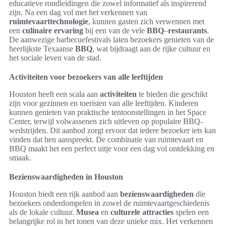
educatieve rondleidingen die zowel informatief als inspirerend
zijn. Na een dag vol met het verkennen van
ruimtevaarttechnologie
, kunnen gasten zich verwennen met
een
culinaire ervaring
bij een van de vele
BBQ
–
restaurants
.
De aanwezige barbecuefestivals laten bezoekers genieten van de
heerlijkste Texaanse
BBQ
, wat bijdraagt aan de rijke cultuur en
het sociale leven van de stad.
Activiteiten voor bezoekers van alle leeftijden
Houston heeft een scala aan
activiteiten
te bieden die geschikt
zijn voor gezinnen en toeristen van alle leeftijden. Kinderen
kunnen genieten van praktische tentoonstellingen in het Space
Center, terwijl volwassenen zich uitleven op populaire BBQ-
wedstrijden. Dit aanbod zorgt ervoor dat iedere bezoeker iets kan
vinden dat hen aanspreekt. De combinatie van ruimtevaart en
BBQ maakt het een perfect uitje voor een dag vol ontdekking en
smaak.
Bezienswaardigheden in Houston
Houston biedt een rijk aanbod aan
bezienswaardigheden
die
bezoekers onderdompelen in zowel de ruimtevaartgeschiedenis
als de lokale cultuur.
Musea
en
culturele attracties
spelen een
belangrijke rol in het tonen van deze unieke mix. Het verkennen