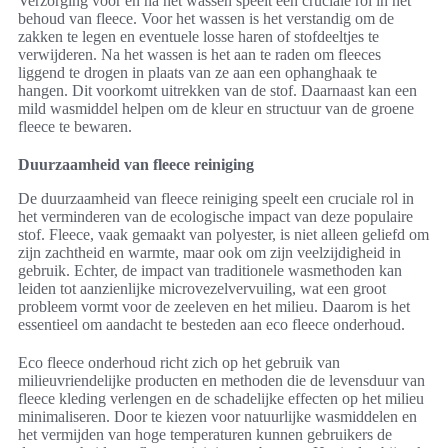
Verzorging vóór en na het wassen speelt een cruciale rol in het
behoud van fleece. Voor het wassen is het verstandig om de
zakken te legen en eventuele losse haren of stofdeeltjes te
verwijderen. Na het wassen is het aan te raden om fleeces
liggend te drogen in plaats van ze aan een ophanghaak te
hangen. Dit voorkomt uitrekken van de stof. Daarnaast kan een
mild wasmiddel helpen om de kleur en structuur van de groene
fleece te bewaren.
Duurzaamheid van fleece reiniging
De duurzaamheid van fleece reiniging speelt een cruciale rol in
het verminderen van de ecologische impact van deze populaire
stof. Fleece, vaak gemaakt van polyester, is niet alleen geliefd om
zijn zachtheid en warmte, maar ook om zijn veelzijdigheid in
gebruik. Echter, de impact van traditionele wasmethoden kan
leiden tot aanzienlijke microvezelvervuiling, wat een groot
probleem vormt voor de zeeleven en het milieu. Daarom is het
essentieel om aandacht te besteden aan eco fleece onderhoud.
Eco fleece onderhoud richt zich op het gebruik van
milieuvriendelijke producten en methoden die de levensduur van
fleece kleding verlengen en de schadelijke effecten op het milieu
minimaliseren. Door te kiezen voor natuurlijke wasmiddelen en
het vermijden van hoge temperaturen kunnen gebruikers de