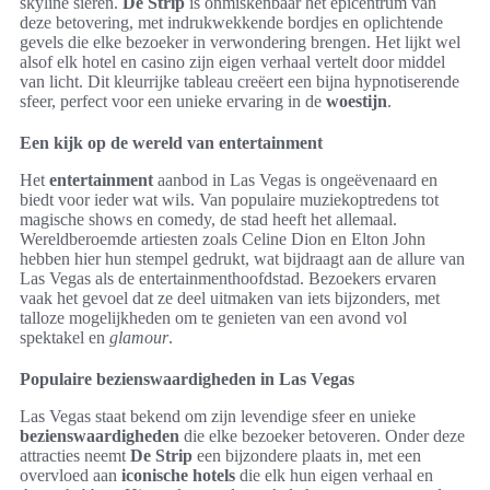
skyline sieren.
De Strip
is onmiskenbaar het epicentrum van
deze betovering, met indrukwekkende bordjes en oplichtende
gevels die elke bezoeker in verwondering brengen. Het lijkt wel
alsof elk hotel en casino zijn eigen verhaal vertelt door middel
van licht. Dit kleurrijke tableau creëert een bijna hypnotiserende
sfeer, perfect voor een unieke ervaring in de
woestijn
.
Een kijk op de wereld van entertainment
Het
entertainment
aanbod in Las Vegas is ongeëvenaard en
biedt voor ieder wat wils. Van populaire muziekoptredens tot
magische shows en comedy, de stad heeft het allemaal.
Wereldberoemde artiesten zoals Celine Dion en Elton John
hebben hier hun stempel gedrukt, wat bijdraagt aan de allure van
Las Vegas als de entertainmenthoofdstad. Bezoekers ervaren
vaak het gevoel dat ze deel uitmaken van iets bijzonders, met
talloze mogelijkheden om te genieten van een avond vol
spektakel en
glamour
.
Populaire bezienswaardigheden in Las Vegas
Las Vegas staat bekend om zijn levendige sfeer en unieke
bezienswaardigheden
die elke bezoeker betoveren. Onder deze
attracties neemt
De Strip
een bijzondere plaats in, met een
overvloed aan
iconische hotels
die elk hun eigen verhaal en