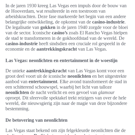
In de jaren 1930 kreeg Las Vegas een impuls door de bouw van
de Hooverdam, wat resulteerde in een toestroom van
arbeidskrachten. Deze fase markeerde het begin van een andere
belangrijke ontwikkeling, de opkomst van de
casino-industrie
.
De legalisatie van
gokken
in de jaren 1940 zorgde voor de bloei
van de sector. Iconische
casino’s
zoals El Rancho Vegas hielpen
de stad te transformeren in de gokhoofdstad van de wereld. De
casino-industrie
heeft sindsdien een cruciale rol gespeeld in de
economie en de
aantrekkingskracht
van Las Vegas.
Las Vegas: neonlichten en entertainment in de woestijn
De unieke
aantrekkingskracht
van Las Vegas komt voor een
groot deel voort uit de iconische
neonlichten
en het uitgestrekte
aanbod van
entertainment
. Elke avond transformeert de stad in
een schitterend schouwspel, waarbij het licht van talloze
neonlichten
de nacht verlicht en een gevoel van
glamour
oproept. Dit sfeervolle spektakel trekt reizigers van over de hele
wereld, die nieuwsgierig zijn naar de magie van deze bijzondere
bestemming.
De betovering van neonlichten
Las Vegas staat bekend om zijn felgekleurde neonlichten die de