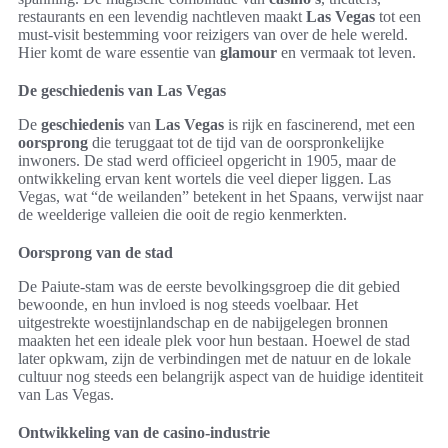
restaurants en een levendig nachtleven maakt
Las Vegas
tot een
must-visit bestemming voor reizigers van over de hele wereld.
Hier komt de ware essentie van
glamour
en vermaak tot leven.
De geschiedenis van Las Vegas
De
geschiedenis
van
Las Vegas
is rijk en fascinerend, met een
oorsprong
die teruggaat tot de tijd van de oorspronkelijke
inwoners. De stad werd officieel opgericht in 1905, maar de
ontwikkeling ervan kent wortels die veel dieper liggen. Las
Vegas, wat “de weilanden” betekent in het Spaans, verwijst naar
de weelderige valleien die ooit de regio kenmerkten.
Oorsprong van de stad
De Paiute-stam was de eerste bevolkingsgroep die dit gebied
bewoonde, en hun invloed is nog steeds voelbaar. Het
uitgestrekte woestijnlandschap en de nabijgelegen bronnen
maakten het een ideale plek voor hun bestaan. Hoewel de stad
later opkwam, zijn de verbindingen met de natuur en de lokale
cultuur nog steeds een belangrijk aspect van de huidige identiteit
van Las Vegas.
Ontwikkeling van de casino-industrie