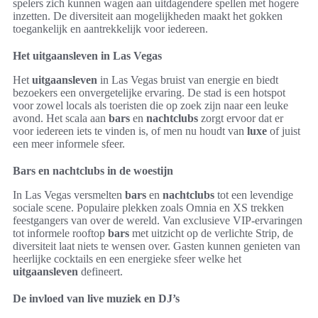
spelers zich kunnen wagen aan uitdagendere spellen met hogere
inzetten. De diversiteit aan mogelijkheden maakt het gokken
toegankelijk en aantrekkelijk voor iedereen.
Het uitgaansleven in Las Vegas
Het
uitgaansleven
in Las Vegas bruist van energie en biedt
bezoekers een onvergetelijke ervaring. De stad is een hotspot
voor zowel locals als toeristen die op zoek zijn naar een leuke
avond. Het scala aan
bars
en
nachtclubs
zorgt ervoor dat er
voor iedereen iets te vinden is, of men nu houdt van
luxe
of juist
een meer informele sfeer.
Bars en nachtclubs in de woestijn
In Las Vegas versmelten
bars
en
nachtclubs
tot een levendige
sociale scene. Populaire plekken zoals Omnia en XS trekken
feestgangers van over de wereld. Van exclusieve VIP-ervaringen
tot informele rooftop
bars
met uitzicht op de verlichte Strip, de
diversiteit laat niets te wensen over. Gasten kunnen genieten van
heerlijke cocktails en een energieke sfeer welke het
uitgaansleven
defineert.
De invloed van live muziek en DJ’s