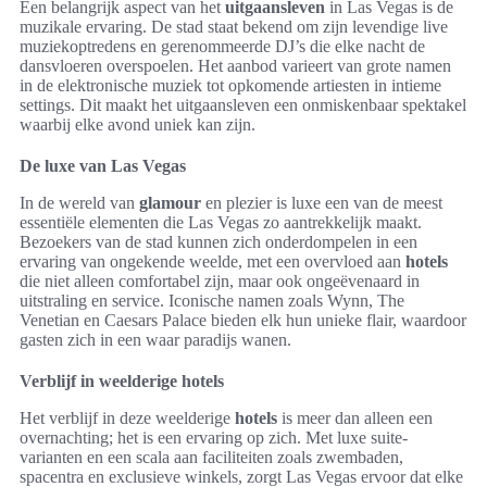
Een belangrijk aspect van het
uitgaansleven
in Las Vegas is de
muzikale ervaring. De stad staat bekend om zijn levendige live
muziekoptredens en gerenommeerde DJ’s die elke nacht de
dansvloeren overspoelen. Het aanbod varieert van grote namen
in de elektronische muziek tot opkomende artiesten in intieme
settings. Dit maakt het uitgaansleven een onmiskenbaar spektakel
waarbij elke avond uniek kan zijn.
De luxe van Las Vegas
In de wereld van
glamour
en plezier is luxe een van de meest
essentiële elementen die Las Vegas zo aantrekkelijk maakt.
Bezoekers van de stad kunnen zich onderdompelen in een
ervaring van ongekende weelde, met een overvloed aan
hotels
die niet alleen comfortabel zijn, maar ook ongeëvenaard in
uitstraling en service. Iconische namen zoals Wynn, The
Venetian en Caesars Palace bieden elk hun unieke flair, waardoor
gasten zich in een waar paradijs wanen.
Verblijf in weelderige hotels
Het verblijf in deze weelderige
hotels
is meer dan alleen een
overnachting; het is een ervaring op zich. Met luxe suite-
varianten en een scala aan faciliteiten zoals zwembaden,
spacentra en exclusieve winkels, zorgt Las Vegas ervoor dat elke