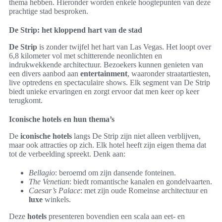
thema hebben. Hieronder worden enkele hoogtepunten van deze
prachtige stad besproken.
De Strip: het kloppend hart van de stad
De Strip
is zonder twijfel het hart van Las Vegas. Het loopt over
6,8 kilometer vol met schitterende neonlichten en
indrukwekkende architectuur. Bezoekers kunnen genieten van
een divers aanbod aan
entertainment
, waaronder straatartiesten,
live optredens en spectaculaire shows. Elk segment van De Strip
biedt unieke ervaringen en zorgt ervoor dat men keer op keer
terugkomt.
Iconische hotels en hun thema’s
De
iconische hotels
langs De Strip zijn niet alleen verblijven,
maar ook attracties op zich. Elk hotel heeft zijn eigen thema dat
tot de verbeelding spreekt. Denk aan:
Bellagio
: beroemd om zijn dansende fonteinen.
The Venetian
: biedt romantische kanalen en gondelvaarten.
Caesar’s Palace
: met zijn oude Romeinse architectuur en
luxe
winkels.
Deze
hotels
presenteren bovendien een scala aan eet- en