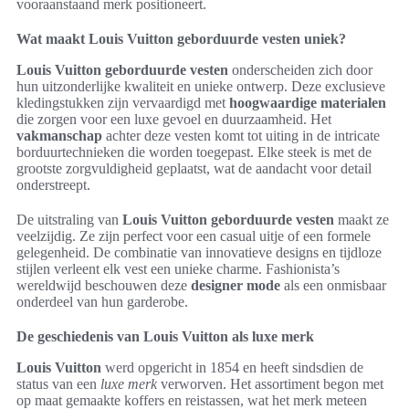
vooraanstaand merk positioneert.
Wat maakt Louis Vuitton geborduurde vesten uniek?
Louis Vuitton geborduurde vesten
onderscheiden zich door
hun uitzonderlijke kwaliteit en unieke ontwerp. Deze exclusieve
kledingstukken zijn vervaardigd met
hoogwaardige materialen
die zorgen voor een luxe gevoel en duurzaamheid. Het
vakmanschap
achter deze vesten komt tot uiting in de intricate
borduurtechnieken die worden toegepast. Elke steek is met de
grootste zorgvuldigheid geplaatst, wat de aandacht voor detail
onderstreept.
De uitstraling van
Louis Vuitton geborduurde vesten
maakt ze
veelzijdig. Ze zijn perfect voor een casual uitje of een formele
gelegenheid. De combinatie van innovatieve designs en tijdloze
stijlen verleent elk vest een unieke charme. Fashionista’s
wereldwijd beschouwen deze
designer mode
als een onmisbaar
onderdeel van hun garderobe.
De geschiedenis van Louis Vuitton als luxe merk
Louis Vuitton
werd opgericht in 1854 en heeft sindsdien de
status van een
luxe merk
verworven. Het assortiment begon met
op maat gemaakte koffers en reistassen, wat het merk meteen