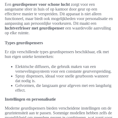
Een
geurdispenser voor schone lucht
zorgt voor een
aangename sfeer in huis of op kantoor door geur op een
effectieve manier te verspreiden. Dit apparaat is niet alleen
functioneel, maar biedt ook mogelijkheden voor personalisatie en
aanpassing aan persoonlijke voorkeuren. Dit maakt een
luchtverfrisser met geurdispenser
een waardevolle aanvulling
op elke ruimte.
Types geurdispensers
Er zijn verschillende types geurdispensers beschikbaar, elk met
hun eigen unieke kenmerken:
Elektrische diffusers, die gebruik maken van een
vernevelingssysteem voor een constante geurverspreiding.
Spray dispensers, ideaal voor snelle geurboosts wanneer
dat nodig is.
Gelvormen, die langzaam geur afgeven met een langdurig
effect.
Instellingen en personalisatie
Moderne geurdispensers bieden verscheidene instellingen om de
geurintensiteit aan te passen. Sommige modellen hebben zelfs de
mogelijkheid om meerdere geuren te combineren, wat zorgt voor