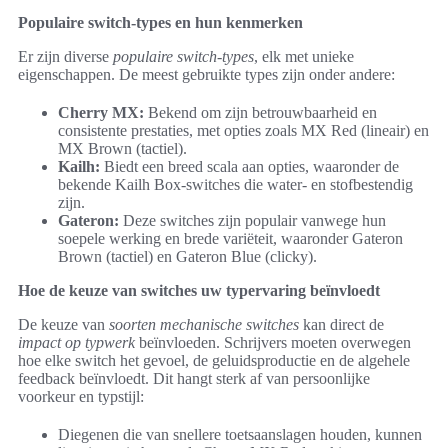
Populaire switch-types en hun kenmerken
Er zijn diverse
populaire switch-types
, elk met unieke
eigenschappen. De meest gebruikte types zijn onder andere:
Cherry MX:
Bekend om zijn betrouwbaarheid en
consistente prestaties, met opties zoals MX Red (lineair) en
MX Brown (tactiel).
Kailh:
Biedt een breed scala aan opties, waaronder de
bekende Kailh Box-switches die water- en stofbestendig
zijn.
Gateron:
Deze switches zijn populair vanwege hun
soepele werking en brede variëteit, waaronder Gateron
Brown (tactiel) en Gateron Blue (clicky).
Hoe de keuze van switches uw typervaring beïnvloedt
De keuze van
soorten mechanische switches
kan direct de
impact op typwerk
beïnvloeden. Schrijvers moeten overwegen
hoe elke switch het gevoel, de geluidsproductie en de algehele
feedback beïnvloedt. Dit hangt sterk af van persoonlijke
voorkeur en typstijl:
Diegenen die van snellere toetsaanslagen houden, kunnen