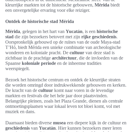
kleurrijke markten tot de historische gebouwen,
Mérida
biedt
een onvergetelijke ervaring voor elke reiziger.
Ontdek de historische stad Mérida
Mérida
, gelegen in het hart van
Yucatán
, is een
historische
stad
die zijn bezoekers betovert met zijn
rijke geschiedenis
.
Oorspronkelijk gebouwd op de ruïnes van de oude Maya-stad
T’Hó, biedt Mérida een unieke combinatie van archeologische
wonderen en koloniale pracht. De
cultuur
van deze stad is
zichtbaar in de prachtige
architectuur
, die de invloeden van de
Spaanse
koloniale periode
en de inheemse tradities
weerspiegelt.
Bezoek het historische centrum en ontdek de kleurrijke straten
die worden omringd door indrukwekkende gebouwen en kerken.
De kracht van de
cultuur
komt naar voren in de levendige
markten en festivals die het hele jaar door plaatsvinden.
Belangrijke pleinen, zoals het Plaza Grande, dienen als centrale
ontmoetingsplaatsen waar lokaal leven tot bloei komt, vol met
muziek en dans.
Daarnaast bieden diverse
musea
een diepere kijk in de cultuur en
geschiedenis
van
Yucatán
. Hier kunnen bezoekers meer leren