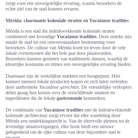
zorgt voor een onvergetelijke ervaring, waarin bezoekers de
echte ziel van de stad kunnen ervaren.
Mérida: charmante koloniale straten en Yucatánse tradities
Mérida is een stad die indrukwekkende koloniale straten
combineert met levendige
Yucatánse tradities
. Deze unieke mix
maakt de stad tot een onweerstaanbare bestemming voor
bezoekers. De cultuur van Mérida komt tot leven door de vele
lokale evenementen
die het hele jaar door plaatsvinden.
Bezoekers kunnen genieten van traditionele dansen, waarbij de
kleurrijke kostuums en ritmes een onvergetelijke ervaring bieden.
Daarnaast zijn de wekelijkse markten een hoogtepunt. Hier
kunnen mensen lokale producten kopen en zich laten verleiden
door
authentieke Yucatánse gerechten
. De vriendelijke verkopers
delen graag hun kennis over de verschillende smaken en
ingrediënten die de lokale
gastronomie
kenmerken.
De combinatie van
Yucatánse tradities
met de indrukwekkende
koloniale architectuur zorgt ervoor dat elke wandeling door
Mérida een ontdekkingstocht is. Van de sfeervolle pleinen tot de
levendige straatovergangen, elke hoek biedt een nieuwe
gelegenheid om de rijke cultuur van deze bijzondere stad te
ervaren.