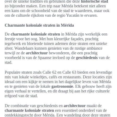
over de unieke tradities en gebruiken die deze
historische stad
zo bijzonder maken. Een trip naar Mérida betekent niet alleen
een kans om de schoonheid van de stad te waarderen, maar ook
om de culturele rijkdom van de regio Yucatán te ervaren.
Charmante koloniale straten in Mérida
De
charmante koloniale straten
in Mérida zijn werkelijk een
feestje voor het oog. Met hun kleurrijke façades, prachtig
tegelwerk en bloeiende tuinen ademen deze straten een unieke
sfeer. Wandelaars kunnen genieten van de rustige ambiance
terwijl ze de
architectuur
bewonderen, die een prachtig
voorbeeld is van de Spaanse invloed op de
geschiedenis
van de
stad.
Populaire straten zoals Calle 62 en Calle 63 bieden een levendige
mix van lokale winkeltjes, cafés en restaurants. Deze locaties zijn
ideaal om een kijkje te nemen in het dagelijkse leven van Mérida
en te genieten van de lokale
gastronomie
. Elk gebouw heeft zijn
eigen verhaal te vertellen, en dit draagt bij aan het rijke culturele
erfgoed van de stad.
De combinatie van geschiedenis en
architectuur
maakt de
charmante koloniale straten
een essentieel onderdeel van de
ontdekkingstocht door Mérida. Een wandeling door deze straten