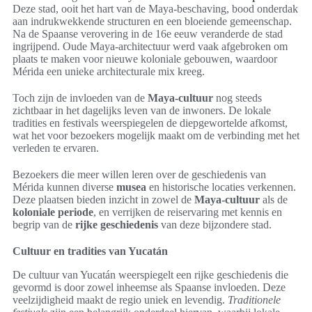
Deze stad, ooit het hart van de Maya-beschaving, bood onderdak
aan indrukwekkende structuren en een bloeiende gemeenschap.
Na de Spaanse verovering in de 16e eeuw veranderde de stad
ingrijpend. Oude Maya-architectuur werd vaak afgebroken om
plaats te maken voor nieuwe koloniale gebouwen, waardoor
Mérida een unieke architecturale mix kreeg.
Toch zijn de invloeden van de
Maya-cultuur
nog steeds
zichtbaar in het dagelijks leven van de inwoners. De lokale
tradities en festivals weerspiegelen de diepgewortelde afkomst,
wat het voor bezoekers mogelijk maakt om de verbinding met het
verleden te ervaren.
Bezoekers die meer willen leren over de geschiedenis van
Mérida kunnen diverse
musea
en historische locaties verkennen.
Deze plaatsen bieden inzicht in zowel de
Maya-cultuur
als de
koloniale periode
, en verrijken de reiservaring met kennis en
begrip van de
rijke geschiedenis
van deze bijzondere stad.
Cultuur en tradities van Yucatán
De cultuur van Yucatán weerspiegelt een rijke geschiedenis die
gevormd is door zowel inheemse als Spaanse invloeden. Deze
veelzijdigheid maakt de regio uniek en levendig.
Traditionele