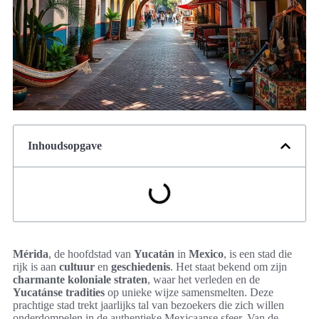
Inhoudsopgave
Mérida
, de hoofdstad van
Yucatán
in
Mexico
, is een stad die
rijk is aan
cultuur
en
geschiedenis
. Het staat bekend om zijn
charmante koloniale straten
, waar het verleden en de
Yucatánse tradities
op unieke wijze samensmelten. Deze
prachtige stad trekt jaarlijks tal van bezoekers die zich willen
onderdompelen in de authentieke Mexicaanse sfeer. Van de