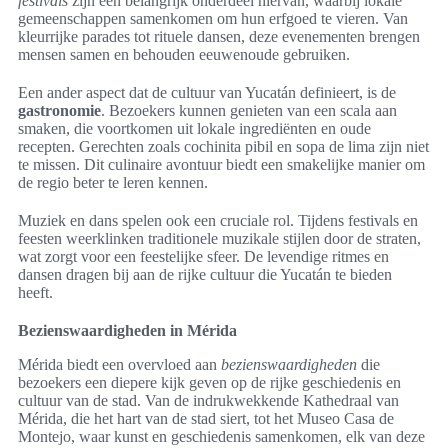
festivals
zijn een belangrijk onderdeel hiervan, waarbij lokale
gemeenschappen samenkomen om hun erfgoed te vieren. Van
kleurrijke parades tot rituele dansen, deze evenementen brengen
mensen samen en behouden eeuwenoude gebruiken.
Een ander aspect dat de cultuur van Yucatán definieert, is de
gastronomie
. Bezoekers kunnen genieten van een scala aan
smaken, die voortkomen uit lokale ingrediënten en oude
recepten. Gerechten zoals cochinita pibil en sopa de lima zijn niet
te missen. Dit culinaire avontuur biedt een smakelijke manier om
de regio beter te leren kennen.
Muziek en dans spelen ook een cruciale rol. Tijdens festivals en
feesten weerklinken traditionele muzikale stijlen door de straten,
wat zorgt voor een feestelijke sfeer. De levendige ritmes en
dansen dragen bij aan de rijke cultuur die Yucatán te bieden
heeft.
Bezienswaardigheden in Mérida
Mérida biedt een overvloed aan
bezienswaardigheden
die
bezoekers een diepere kijk geven op de rijke geschiedenis en
cultuur van de stad. Van de indrukwekkende Kathedraal van
Mérida, die het hart van de stad siert, tot het Museo Casa de
Montejo, waar kunst en geschiedenis samenkomen, elk van deze