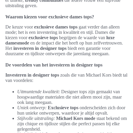
er unieke,
trendy combinaties
die iedere vrouw een stijlvolle
uitstraling geven.
Waarom kiezen voor exclusieve dames tops?
De keuze voor
exclusieve dames tops
gaat verder dan alleen
mode; het is een investering in kwaliteit en stijl. Dames die
kiezen voor
exclusieve tops
begrijpen de waarde van
luxe
damesmode
en de impact die het heeft op hun zelfvertrouwen.
Het
investeren in designer tops
biedt een garantie voor
duurzame en tijdloze ontwerpen die jarenlang meegaan.
De voordelen van het investeren in designer tops
Investeren in designer tops
zoals die van Michael Kors biedt tal
van voordelen:
Uitmuntende kwaliteit:
Designer tops zijn gemaakt van
hoogwaardige materialen die niet alleen mooi zijn, maar
ook lang meegaan.
Uniek ontwerp:
Exclusieve tops
onderscheiden zich door
hun unieke ontwerpen, waardoor je altijd opvalt.
Stijlvolle uitstraling:
Michael Kors mode
staat bekend om
zijn chique en tijdloze stijlen die perfect passen bij elke
gelegenheid.