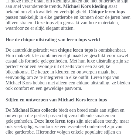
Tijdloze mode draait om kledingstukken die niet onderhevig zijn
aan snel veranderende trends.
Michael Kors kleding
staat
bekend om zijn kwaliteit en veelzijdigheid.
Chique leren tops
passen makkelijk in elke garderobe en kunnen door de jaren heen
blijven stralen. Deze tops zijn gemaakt van luxe materialen,
waardoor ze er altijd elegant uitzien.
Hoe de chique uitstraling van leren tops werkt
De aantrekkingskracht van
chique leren tops
is onmiskenbaar.
Hun makkelijk te combineren stijl maakt ze geschikt voor zowel
casual als formele gelegenheden. Met hun luxe uitstraling zijn ze
perfect voor een avondje uit of zelfs voor een zakelijke
bijeenkomst. De keuze in kleuren en ontwerpen maakt het
eenvoudig om ze te integreren in elke outfit. Leren tops van
Michael Kors hebben niet alleen een chique uitstraling, ze bieden
ook comfort en een geweldige pasvorm.
Stijlen en ontwerpen van Michael Kors leren tops
De
Michael Kors collectie
biedt een breed scala aan stijlen en
ontwerpen die perfect passen bij verschillende smaken en
gelegenheden. Deze
luxe leren tops
zijn niet alleen trendy, maar
ook veelzijdig, waardoor ze een essentieel onderdeel zijn van
elke garderobe. Hieronder volgen enkele populaire stijlen en