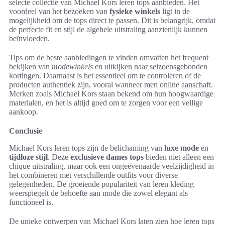
selecte collectie van Michael Kors leren tops aanbieden. Het
voordeel van het bezoeken van
fysieke winkels
ligt in de
mogelijkheid om de tops direct te passen. Dit is belangrijk, omdat
de perfecte fit en stijl de algehele uitstraling aanzienlijk kunnen
beïnvloeden.
Tips om de beste aanbiedingen te vinden omvatten het frequent
bekijken van
modewinkels
en uitkijken naar seizoensgebonden
kortingen. Daarnaast is het essentieel om te controleren of de
producten authentiek zijn, vooral wanneer men online aanschaft.
Merken zoals Michael Kors staan bekend om hun hoogwaardige
materialen, en het is altijd goed om te zorgen voor een veilige
aankoop.
Conclusie
Michael Kors leren tops zijn de belichaming van
luxe mode
en
tijdloze stijl
. Deze
exclusieve dames tops
bieden niet alleen een
chique uitstraling, maar ook een ongeëvenaarde veelzijdigheid in
het combineren met verschillende outfits voor diverse
gelegenheden. De groeiende populariteit van leren kleding
weerspiegelt de behoefte aan mode die zowel elegant als
functioneel is.
De unieke ontwerpen van Michael Kors laten zien hoe leren tops