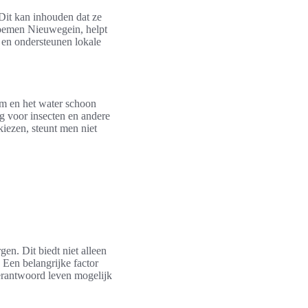
 Dit kan inhouden dat ze
loemen Nieuwegein, helpt
 en ondersteunen lokale
em en het water schoon
g voor insecten en andere
kiezen, steunt men niet
n. Dit biedt niet alleen
 Een belangrijke factor
erantwoord leven mogelijk