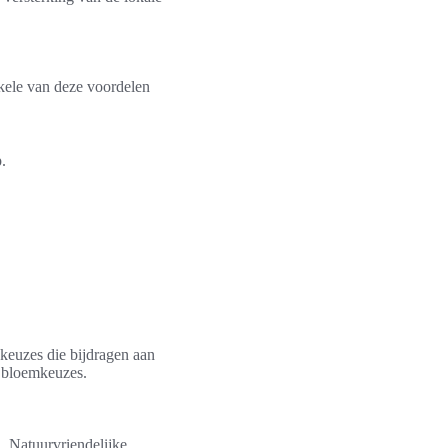
kele van deze voordelen
.
keuzes die bijdragen aan
e bloemkeuzes.
n. Natuurvriendelijke