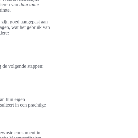
cteren van
duurzame
uimte.
 zijn goed aangepast aan
lagen, wat het gebruik van
dere:
 de volgende stappen:
aan hun eigen
ulteert in een prachtige
 bewuste consument in