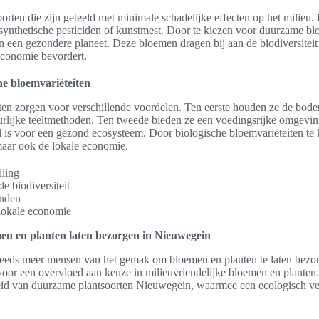
rten die zijn geteeld met minimale schadelijke effecten op het milieu.
ynthetische pesticiden of kunstmest. Door te kiezen voor duurzame b
n een gezondere planeet. Deze bloemen dragen bij aan de biodiversiteit
 economie bevordert.
he bloemvariëteiten
ten zorgen voor verschillende voordelen. Ten eerste houden ze de bod
urlijke teeltmethoden. Ten tweede bieden ze een voedingsrijke omgevin
l is voor een gezond ecosysteem. Door biologische bloemvariëteiten te 
maar ook de lokale economie.
iling
e biodiversiteit
anden
 lokale economie
men en planten laten bezorgen in Nieuwegein
eeds meer mensen van het gemak om bloemen en planten te laten bezorge
voor een overvloed aan keuze in milieuvriendelijke bloemen en planten.
rheid van duurzame plantsoorten Nieuwegein, waarmee een ecologisch v