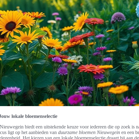
ouw lokale bloemenselectie
ieuwegein biedt een uitstekende keuze voor iedereen die op zoek is n
cus ligt op het aanbieden van
duurzame bloemen Nieuwegein
en een br
gelegenheid. Het kiezen van een lokale bloemenselectie draagt bij aan de