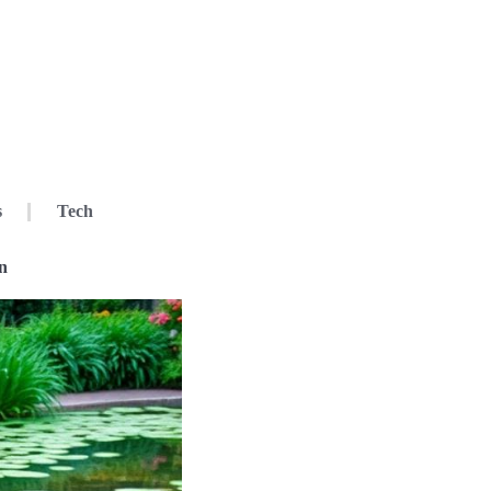
s
Tech
n