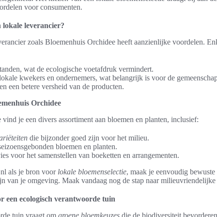
oordelen voor consumenten.
lokale leverancier?
verancier zoals Bloemenhuis Orchidee heeft aanzienlijke voordelen. En
standen, wat de ecologische voetafdruk vermindert.
lokale kwekers en ondernemers, wat belangrijk is voor de gemeenschap
 en een betere versheid van de producten.
oemenhuis Orchidee
vind je een divers assortiment aan bloemen en planten, inclusief:
riëteiten
die bijzonder goed zijn voor het milieu.
 seizoensgebonden bloemen en planten.
dvies voor het samenstellen van boeketten en arrangementen.
l als je bron voor
lokale bloemenselectie
, maak je eenvoudig bewuste 
jn van je omgeving. Maak vandaag nog de stap naar milieuvriendelijk
 een ecologisch verantwoorde tuin
rde tuin vraagt om
groene bloemkeuzes
die de biodiversiteit bevordere