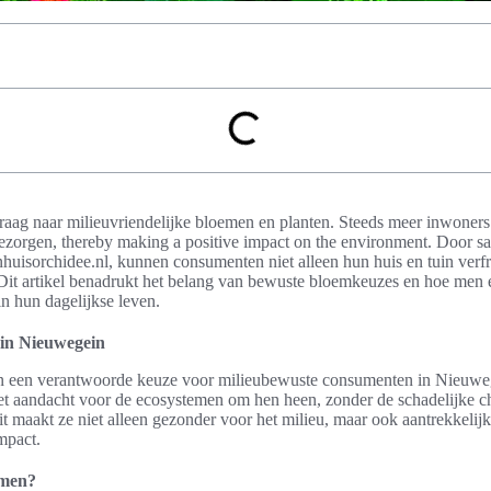
raag naar milieuvriendelijke bloemen en planten. Steeds meer inwoner
bezorgen, thereby making a positive impact on the environment. Door s
nhuisorchidee.nl, kunnen consumenten niet alleen hun huis en tuin verf
 Dit artikel benadrukt het belang van bewuste bloemkeuzes en hoe me
in hun dagelijkse leven.
in Nieuwegein
 een verantwoorde keuze voor milieubewuste consumenten in Nieuwe
aandacht voor de ecosystemen om hen heen, zonder de schadelijke che
t maakt ze niet alleen gezonder voor het milieu, maar ook aantrekkelij
mpact.
emen?