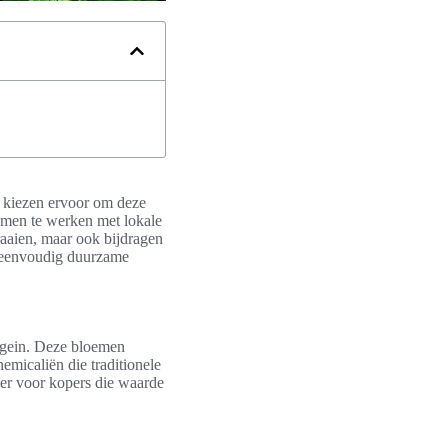
s kiezen ervoor om deze
amen te werken met lokale
raaien, maar ook bijdragen
n eenvoudig duurzame
gein. Deze bloemen
micaliën die traditionele
ker voor kopers die waarde