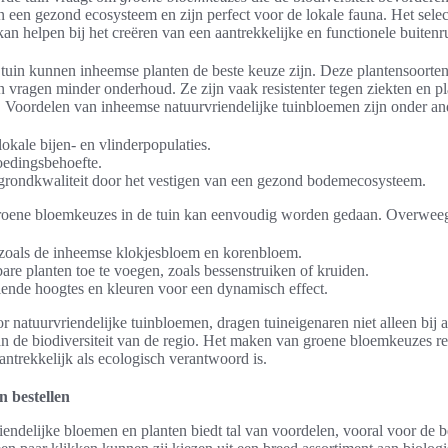
n een gezond ecosysteem en zijn perfect voor de lokale fauna. Het sele
an helpen bij het creëren van een aantrekkelijke en functionele buitenr
 tuin kunnen inheemse planten de beste keuze zijn. Deze plantensoorten
n vragen minder onderhoud. Ze zijn vaak resistenter tegen ziekten en p
. Voordelen van inheemse natuurvriendelijke tuinbloemen zijn onder an
okale bijen- en vlinderpopulaties.
oedingsbehoefte.
 grondkwaliteit door het vestigen van een gezond bodemecosysteem.
groene bloemkeuzes in de tuin kan eenvoudig worden gedaan. Overweeg
zoals de inheemse klokjesbloem en korenbloem.
are planten toe te voegen, zoals bessenstruiken of kruiden.
ende hoogtes en kleuren voor een dynamisch effect.
 natuurvriendelijke tuinbloemen, dragen tuineigenaren niet alleen bij 
 de biodiversiteit van de regio. Het maken van groene bloemkeuzes res
aantrekkelijk als ecologisch verantwoord is.
n bestellen
riendelijke bloemen en planten biedt tal van voordelen, vooral voor de