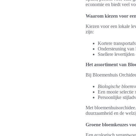
economie en biedt veel v
Waarom kiezen voor een 
Kiezen voor een lokale le
zijn:
Kortere transportaf
Ondersteuning van 
Snellere levertijden
Het assortiment van Bl
Bij Bloemenhuis Orchidee 
Biologische bloemva
Een mooie selectie
Persoonlijke stijla
Met bloemenhuisorchidee.n
duurzaamheid en de welzi
Groene bloemkeuzes voor
Een ecologisch verantwoo