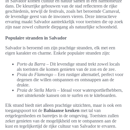
In Salvador komen cultuur en natuur samen in een harmonieuze
dans. De kleurrijke gebouwen van de stad reflecteren de rijke
geschiedenis, terwijl de festivals, zoals het beroemde Carnaval,
de levendige geest van de inwoners vieren. Deze interactieve
ervaring maakt Salvador aantrekkelijk voor toeristen die op zoek
zijn naar zowel culturele diepgang als natuurlijke schoonheid.
Populaire stranden in Salvador
Salvador is beroemd om zijn prachtige stranden, elk met een
eigen karakter en charme. Enkele populaire stranden zijn:
Porto da Barra
– Dit levendige strand trekt zowel locals
als toeristen die komen genieten van de zon en de zee.
Praia do Flamengo
– Een rustiger alternatief, perfect voor
degenen die willen ontspannen en ontsnappen aan de
drukte.
Praia de Stella Maris
– Ideaal voor watersportliefhebbers,
met uitstekende kansen om te surfen en te kiteboarden.
Elk strand biedt niet alleen prachtige uitzichten, maar is ook een
toegangspoort tot de
Bahiaanse keuken
met tal van
eetgelegenheden en barretjes in de omgeving. Toeristen zullen
zeker genieten van de mogelijkheid om te ontspannen aan de
kust en tegelijkertijd de rijke cultuur van Salvador te ervaren.