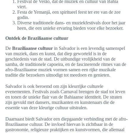
Festival de Verão, dat de muziek en cultuur van Bahia
viert.
Festa de Yemanjá, een spiritueel feest ter ere van de zee
godin.
Diverse traditionele dans- en muziekfestivals door het jaar
heen, die een unieke ervaring bieden voor elke bezoeker.
Ontdek de Braziliaanse cultuur
De
Braziliaanse cultuur
in Salvador is een levendig samenspel
van muziek, dans en kunst, dat diep geworteld is in de
geschiedenis van de stad. De uitbundige vrolijkheid van de
samba, de traditionele capoeira, en de fascinerende ritmes van de
afro-Braziliaanse muziek vormen samen een rijke muzikale
traditie die bezoekers uitnodigt tot meedoen en genieten.
Salvador is ook beroemd om zijn kleurrijke culturele
evenementen. Festivals zoals Carnaval brengen de stad tot leven
en tonen de unieke flair van de Bahiaanse identiteit. De straten
zijn gevuld met dansers, muzikanten en kunstenaars die de
essentie van deze kleurige cultuur uitstralen.
Daarnaast biedt Salvador een diepgaande verbinding met de afro-
Braziliaanse cultuur. De invloed hiervan is zichtbaar in de
gastronomie, religieuze praktijken en kunstvormen, die allemaal