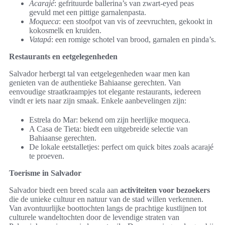
Acarajé
: gefrituurde ballerina’s van zwart-eyed peas
gevuld met een pittige garnalenpasta.
Moqueca
: een stoofpot van vis of zeevruchten, gekookt in
kokosmelk en kruiden.
Vatapá
: een romige schotel van brood, garnalen en pinda’s.
Restaurants en eetgelegenheden
Salvador herbergt tal van eetgelegenheden waar men kan
genieten van de authentieke Bahiaanse gerechten. Van
eenvoudige straatkraampjes tot elegante restaurants, iedereen
vindt er iets naar zijn smaak. Enkele aanbevelingen zijn:
Estrela do Mar: bekend om zijn heerlijke moqueca.
A Casa de Tieta: biedt een uitgebreide selectie van
Bahiaanse gerechten.
De lokale eetstalletjes: perfect om quick bites zoals acarajé
te proeven.
Toerisme in Salvador
Salvador biedt een breed scala aan
activiteiten voor bezoekers
die de unieke cultuur en natuur van de stad willen verkennen.
Van avontuurlijke boottochten langs de prachtige kustlijnen tot
culturele wandeltochten door de levendige straten van