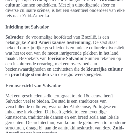
cultuur
kunnen ontdekken. Met zijn uitnodigende sfeer en
diverse culinaire scènes, is het een essentieel onderdeel van elke
reis naar Zuid-Amerika.
Inleiding tot Salvador
Salvador
, de voormalige hoofdstad van Brazilië, is een
belangrijke
Zuid-Amerikaanse bestemming
. De stad staat
bekend om zijn rijke geschiedenis en unieke culturele diversiteit,
wat het tot een van de meest intrigerende plekken in het land
maakt. Bezoekers van
toerisme Salvador
kunnen rekenen op
een inspirerende ervaring, met een overvloed aan
bezienswaardigheden en activiteiten die de
kleurrijke cultuur
en
prachtige stranden
van de regio weerspiegelen.
Een overzicht van Salvador
Met een geschiedenis die teruggaat tot de 16e eeuw, heeft
Salvador veel te bieden. De stad is een smeltkroes van
verschillende culturen, waaronder Afrikaanse, Portugese en
inheemse invloeden. Dit heeft geleid tot een levendige
kunstscene, traditionele dansen en een breed scala aan lokale
gerechten. De architectuur, van koloniale gebouwen tot moderne
structuren, draagt bij aan de aantrekkingskracht van deze
Zuid-