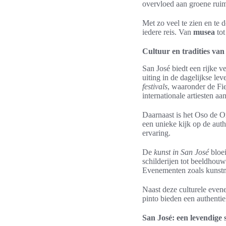
overvloed aan groene ruimt
Met zo veel te zien en te
iedere reis. Van
musea
tot
Cultuur en tradities van
San José biedt een rijke 
uiting in de dagelijkse l
festivals
, waaronder de Fie
internationale artiesten a
Daarnaast is het Oso de Or
een unieke kijk op de auth
ervaring.
De
kunst in San José
bloei
schilderijen tot beeldhouw
Evenementen zoals kunstma
Naast deze culturele even
pinto bieden een authentie
San José: een levendige 