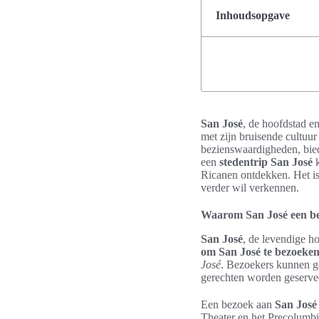
Inhoudsopgave
San José
, de hoofdstad en
met zijn bruisende cultuu
bezienswaardigheden, biedt
een
stedentrip San José
k
Ricanen ontdekken. Het is 
verder wil verkennen.
Waarom San José een be
San José
, de levendige h
om San José te bezoeke
José
. Bezoekers kunnen ge
gerechten worden geserve
Een bezoek aan
San José
Theater en het Precolumbi