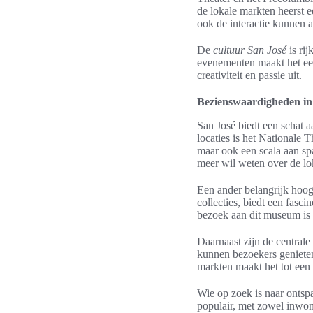
de lokale markten heerst 
ook de interactie kunnen 
De
cultuur San José
is rij
evenementen maakt het een
creativiteit en passie uit.
Bezienswaardigheden in
San José biedt een schat 
locaties is het Nationale
maar ook een scala aan sp
meer wil weten over de lok
Een ander belangrijk hoo
collecties, biedt een fas
bezoek aan dit museum is 
Daarnaast zijn de centrale
kunnen bezoekers genieten
markten maakt het tot een 
Wie op zoek is naar ontsp
populair, met zowel inwone