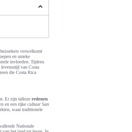
 bezoekers verwelkomt
roepen en unieke
onele invloeden. Tijdens
levensstijl van Costa
ereen die Costa Rica
. Er zijn talloze
redenen
en en een rijke
cultuur San
kten, waar traditionele
pvallende Nationale
an het land tot leven. In