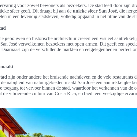
ervaring voor zowel bewoners als bezoekers. De stad leeft door zijn di
ieke sfeer geeft. Dit draagt bij aan de
unieke sfeer San José
, die nerg
n in een levendig stadsleven, volledig opgaand in het ritme van de str
tad
 gebouwen en historische architectuur creëert een visueel aantrekkel
 San José verwelkomen bezoekers met open armen. Dit geeft een speci
Daarnaast zijn de verschillende markten en eetgelegenheden perfect 
r maakt
stad
zijn onder andere het bruisende nachtleven en de vele restaurants di
de nabijheid van natuurgebieden maakt San José een aantrekkelijke be
e toegang tot vervoer binnen de stad, waardoor het verkennen van de
 de vibrierende cultuur van Costa Rica, en biedt een veelzijdige ervar