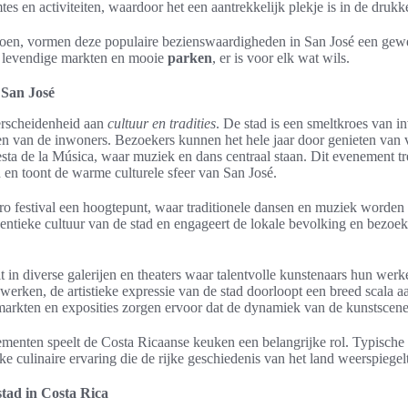
es en activiteiten, waardoor het een aantrekkelijk plekje is in de drukke
 doen, vormen deze populaire bezienswaardigheden in San José een gew
 levendige markten en mooie
parken
, er is voor elk wat wils.
 San José
verscheidenheid aan
cultuur en tradities
. De stad is een smeltkroes van i
even van de inwoners. Bezoekers kunnen het hele jaar door genieten van 
sta de la Música, waar muziek en dans centraal staan. Dit evenement tr
an en toont de warme culturele sfeer van San José.
o festival een hoogtepunt, waar traditionele dansen en muziek worden g
entieke cultuur van de stad en engageert de lokale bevolking en bezoeker
t in diverse galerijen en theaters waar talentvolle kunstenaars hun wer
werken, de artistieke expressie van de stad doorloopt een breed scala aa
rkten en exposities zorgen ervoor dat de dynamiek van de kunstscene 
ementen speelt de Costa Ricaanse keuken een belangrijke rol. Typische 
ke culinaire ervaring die de rijke geschiedenis van het land weerspiegelt
stad in Costa Rica