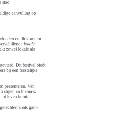
 stad.
eldige aanvulling op
nvloeden en dit komt tot
verschillende
lokale
ekt zowel lokale als
evierd. Dit festival biedt
s bij een feestelijke
ken presenteren. Van
n stijlen en thema’s.
tot leven komt.
gerechten zoals gallo
.