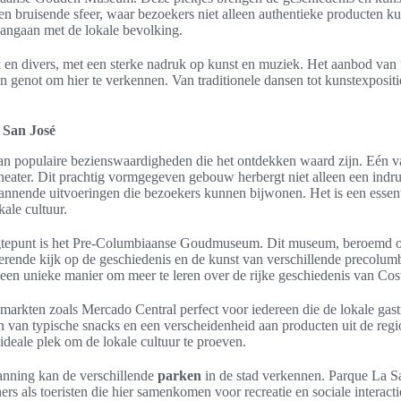
een bruisende sfeer, waar bezoekers niet alleen authentieke producten 
aangaan met de lokale bevolking.
k en divers, met een sterke nadruk op kunst en muziek. Het aanbod van f
 genot om hier te verkennen. Van traditionele dansen tot kunstexpositi
 San José
aan populaire bezienswaardigheden die het ontdekken waard zijn. Eén v
 Theater. Dit prachtig vormgegeven gebouw herbergt niet alleen een ind
annende uitvoeringen die bezoekers kunnen bijwonen. Het is een essenti
ale cultuur.
gtepunt is het Pre-Columbiaanse Goudmuseum. Dit museum, beroemd om
cinerende kijk op de geschiedenis en de kunst van verschillende precolu
een unieke manier om meer te leren over de rijke geschiedenis van Cos
 markten zoals Mercado Central perfect voor iedereen die de lokale gas
 van typische snacks en een verscheidenheid aan producten uit de regio
ideale plek om de lokale cultuur te proeven.
anning kan de verschillende
parken
in de stad verkennen. Parque La Sa
rs als toeristen die hier samenkomen voor recreatie en sociale interacti