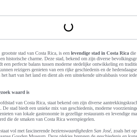
 grootste stad van Costa Rica, is een
levendige stad in Costa Rica
die
r en historische charme. Deze stad, bekend om zijn diverse bevolkingsg
 een perfecte balans tussen moderne stedelijke ontwikkeling en traditi
unnen reizigers genieten van een rijke geschiedenis en de hedendaagse 
het hart van het land en dient als een uitstekende uitvalsbasis voor ied
zoek waard is
oofdstad van Costa Rica, staat bekend om zijn diverse aantrekkingskracht
n
. De stad biedt een unieke mix van geschiedenis, moderne voorziening
nieten van lokale gastronomie in gezellige restaurants en levendige mar
erd die de smaken van Costa Rica weerspiegelen.
staat vol met fascinerende
bezienswaardigheden San José
, zoals het o
aanse Gouden Museum. Deze plekjes brengen de geschiedenis en kunst v