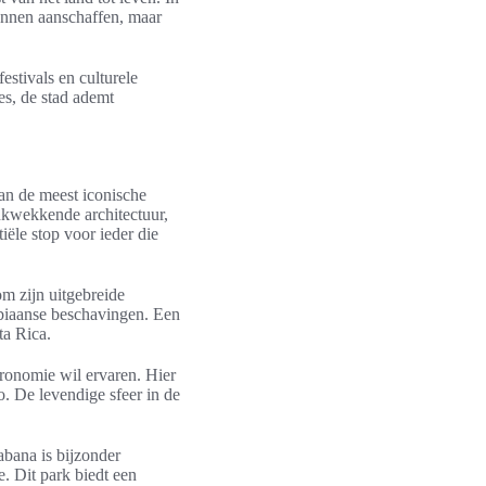
kunnen aanschaffen, maar
estivals en culturele
es, de stad ademt
an de meest iconische
rukwekkende architectuur,
ële stop voor ieder die
 zijn uitgebreide
mbiaanse beschavingen. Een
ta Rica.
tronomie wil ervaren. Hier
. De levendige sfeer in de
bana is bijzonder
e. Dit park biedt een