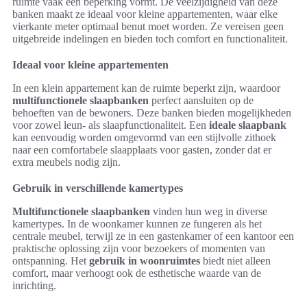
ruimte vaak een beperking vormt. De veelzijdigheid van deze
banken maakt ze ideaal voor kleine appartementen, waar elke
vierkante meter optimaal benut moet worden. Ze vereisen geen
uitgebreide indelingen en bieden toch comfort en functionaliteit.
Ideaal voor kleine appartementen
In een klein appartement kan de ruimte beperkt zijn, waardoor
multifunctionele slaapbanken
perfect aansluiten op de
behoeften van de bewoners. Deze banken bieden mogelijkheden
voor zowel leun- als slaapfunctionaliteit. Een
ideale slaapbank
kan eenvoudig worden omgevormd van een stijlvolle zithoek
naar een comfortabele slaapplaats voor gasten, zonder dat er
extra meubels nodig zijn.
Gebruik in verschillende kamertypes
Multifunctionele slaapbanken
vinden hun weg in diverse
kamertypes. In de woonkamer kunnen ze fungeren als het
centrale meubel, terwijl ze in een gastenkamer of een kantoor een
praktische oplossing zijn voor bezoekers of momenten van
ontspanning. Het
gebruik in woonruimtes
biedt niet alleen
comfort, maar verhoogt ook de esthetische waarde van de
inrichting.