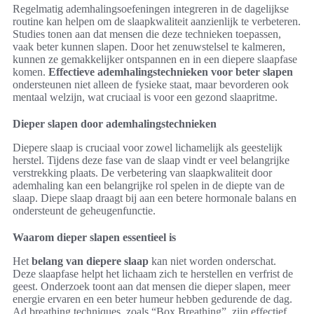
Regelmatig ademhalingsoefeningen integreren in de dagelijkse
routine kan helpen om de slaapkwaliteit aanzienlijk te verbeteren.
Studies tonen aan dat mensen die deze technieken toepassen,
vaak beter kunnen slapen. Door het zenuwstelsel te kalmeren,
kunnen ze gemakkelijker ontspannen en in een diepere slaapfase
komen.
Effectieve ademhalingstechnieken voor beter slapen
ondersteunen niet alleen de fysieke staat, maar bevorderen ook
mentaal welzijn, wat cruciaal is voor een gezond slaapritme.
Dieper slapen door ademhalingstechnieken
Diepere slaap is cruciaal voor zowel lichamelijk als geestelijk
herstel. Tijdens deze fase van de slaap vindt er veel belangrijke
verstrekking plaats. De verbetering van slaapkwaliteit door
ademhaling kan een belangrijke rol spelen in de diepte van de
slaap. Diepe slaap draagt bij aan een betere hormonale balans en
ondersteunt de geheugenfunctie.
Waarom dieper slapen essentieel is
Het
belang van diepere slaap
kan niet worden onderschat.
Deze slaapfase helpt het lichaam zich te herstellen en verfrist de
geest. Onderzoek toont aan dat mensen die dieper slapen, meer
energie ervaren en een beter humeur hebben gedurende de dag.
Ad breathing techniques, zoals “Box Breathing”, zijn effectief