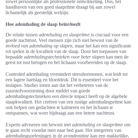
zowel persoonlijke als professionele ontwikkeling. Dus, het
handhaven van een goed slaapritme draagt bij aan zowel
lichamelijk als geestelijk welzijn.
Hoe ademhaling de slaap beïnvloedt
De relatie tussen
ademhaling en slaapritme
is cruciaal voor een
goede nachtrust. Veel mensen zijn zich niet bewust van de
invloed van ademhaling op slapen
, maar het kan een significante
rol spelen in de kwaliteit van de slaap. Door het toepassen van
bepaalde
ademhalingstechnieken voor beter slapen
kan men de
geest tot rust brengen en het lichaam voorbereiden op de slaap.
Controled ademhaling vermindert stresshormonen, wat leidt tot
een lagere hartslag en bloeddruk. Dit is essentieel voor het
inslapen. Studies tonen aan dat het verbeteren van de
zuurstofvoorziening door middel van goede
ademhalingstechnieken een directe impact heeft op de algehele
slaapkwaliteit. Het creëren van een rustige ademhalingsritme kan
ook helpen om gedachten te kalmeren en het lichaam te
ontspannen, wat weer bijdraagt aan een betere nachtrust.
Experts adviseren om bewust met
ademhaling en slaapritme
om
te gaan recht voordat men naar bed gaat. Het integreren van
ademhalingsoefeningen in de avondroutine kan een makkelijke,