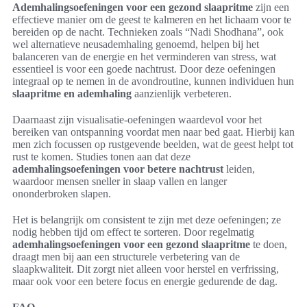
Ademhalingsoefeningen voor een gezond slaapritme
zijn een
effectieve manier om de geest te kalmeren en het lichaam voor te
bereiden op de nacht. Technieken zoals “Nadi Shodhana”, ook
wel alternatieve neusademhaling genoemd, helpen bij het
balanceren van de energie en het verminderen van stress, wat
essentieel is voor een goede nachtrust. Door deze oefeningen
integraal op te nemen in de avondroutine, kunnen individuen hun
slaapritme en ademhaling
aanzienlijk verbeteren.
Daarnaast zijn visualisatie-oefeningen waardevol voor het
bereiken van ontspanning voordat men naar bed gaat. Hierbij kan
men zich focussen op rustgevende beelden, wat de geest helpt tot
rust te komen. Studies tonen aan dat deze
ademhalingsoefeningen voor betere nachtrust
leiden,
waardoor mensen sneller in slaap vallen en langer
ononderbroken slapen.
Het is belangrijk om consistent te zijn met deze oefeningen; ze
nodig hebben tijd om effect te sorteren. Door regelmatig
ademhalingsoefeningen voor een gezond slaapritme
te doen,
draagt men bij aan een structurele verbetering van de
slaapkwaliteit. Dit zorgt niet alleen voor herstel en verfrissing,
maar ook voor een betere focus en energie gedurende de dag.