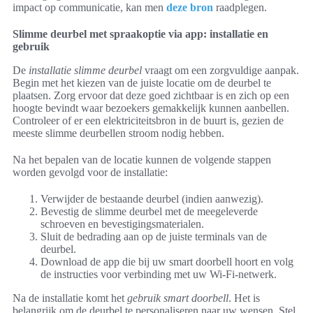
impact op communicatie, kan men
deze bron
raadplegen.
Slimme deurbel met spraakoptie via app: installatie en
gebruik
De
installatie slimme deurbel
vraagt om een zorgvuldige aanpak.
Begin met het kiezen van de juiste locatie om de deurbel te
plaatsen. Zorg ervoor dat deze goed zichtbaar is en zich op een
hoogte bevindt waar bezoekers gemakkelijk kunnen aanbellen.
Controleer of er een elektriciteitsbron in de buurt is, gezien de
meeste slimme deurbellen stroom nodig hebben.
Na het bepalen van de locatie kunnen de volgende stappen
worden gevolgd voor de installatie:
Verwijder de bestaande deurbel (indien aanwezig).
Bevestig de slimme deurbel met de meegeleverde
schroeven en bevestigingsmaterialen.
Sluit de bedrading aan op de juiste terminals van de
deurbel.
Download de app die bij uw smart doorbell hoort en volg
de instructies voor verbinding met uw Wi-Fi-netwerk.
Na de installatie komt het
gebruik smart doorbell
. Het is
belangrijk om de deurbel te personaliseren naar uw wensen. Stel