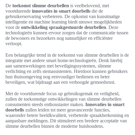
De
toekomst slimme deurbellen
is veelbelovend, met
voortdurende
innovaties in smart doorbells
die de
gebruikerservaring verbeteren. De opkomst van kunstmatige
intelligentie en machine learning biedt nieuwe mogelijkheden
voor de
ontwikkeling spraakgestuurde deurbellen
. Deze
technologieën kunnen ervoor zorgen dat de communicatie tussen
de bewoners en bezoekers nog natuurlijker en efficiënter
verloopt.
Een belangrijke trend in de toekomst van slimme deurbellen is de
integratie met andere smart home-technologieën. Denk hierbij
aan samenwerkingen met beveiligingssystemen, slimme
verlichting en zelfs stemassistenten. Hierdoor kunnen gebruikers
hun thuisomgeving nog eenvoudiger bedienen en beter
beveiligen, wat bijdraagt aan een verhoogde gemoedsrust.
Met de voortdurende focus op gebruiksgemak en veiligheid,
zullen de toekomstige ontwikkelingen van slimme deurbellen
consumenten steeds enthousiaster maken.
Innovaties in smart
doorbells
zullen leiden tot meer geavanceerde functies,
waaronder betere beeldkwaliteit, verbeterde spraakherkenning en
aanpasbare meldingen. Dit stimuleert een bredere acceptatie van
slimme deurbellen binnen de moderne huishoudens.