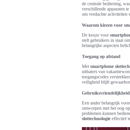
de centrale bediening, wa
verschillende apparaten t
om verdachte activiteiten s
Waarom kiezen voor sma
De keuze voor
smartphon
stelt gebruikers in staat 
belangrijke aspecten belic
Toegang op afstand
Met
smartphone slottech
uitbaters van vakantiewon
toegangscodes verstrekken 
veiligheid blijft gewaarbo
Gebruiksvriendelijkheid
Een ander belangrijk voor
ontworpen met het oog op 
problemen kunnen bedienen
slottechnologie
effectief 