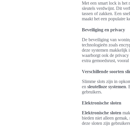
Met een smart lock is het
sleutels verdwijnt. Dit ve
tassen of zakken. Een snel
maakt het een populaire k
Beveiliging en privacy
De beveiliging van woninge
technologieën zoals encry
deze systemen makkelijk in
waarborgt ook de privacy 
extra gemoedsrust, voora
Verschillende soorten sl
Slimme slots zijn in opko
en
sleutelloze systemen
. 
gebruikers.
Elektronische sloten
Elektronische sloten
make
bieden niet alleen gemak,
deze sloten zijn gebruikers