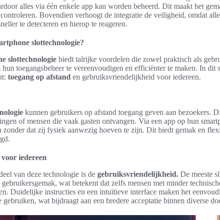
ardoor alles via één enkele app kan worden beheerd. Dit maakt het gem
e controleren. Bovendien verhoogt de integratie de veiligheid, omdat a
neller te detecteren en hierop te reageren.
rtphone slottechnologie?
e slottechnologie
biedt talrijke voordelen die zowel praktisch als gebru
om hun toegangsbeheer te vereenvoudigen en efficiënter te maken. In di
ht:
toegang op afstand
en gebruiksvriendelijkheid voor iedereen.
nologie
kunnen gebruikers op afstand toegang geven aan bezoekers. Dit
ingen of mensen die vaak gasten ontvangen. Via een app op hun smartp
zonder dat zij fysiek aanwezig hoeven te zijn. Dit biedt gemak en flexibi
rgd.
 voor iedereen
deel van deze technologie is de
gebruiksvriendelijkheid.
De meeste sl
gebruikersgemak, wat betekent dat zelfs mensen met minder technisch
. Duidelijke instructies en een intuïtieve interface maken het eenvou
te gebruiken, wat bijdraagt aan een bredere acceptatie binnen diverse d