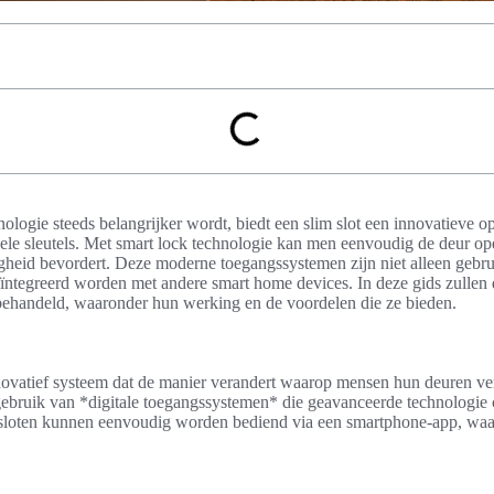
ologie steeds belangrijker wordt, biedt een slim slot een innovatieve o
ele sleutels. Met smart lock technologie kan men eenvoudig de deur o
gheid bevordert. Deze moderne toegangssystemen zijn niet alleen gebru
ntegreerd worden met andere smart home devices. In deze gids zullen 
behandeld, waaronder hun werking en de voordelen die ze bieden.
novatief systeem dat de manier verandert waarop mensen hun deuren ve
gebruik van *digitale toegangssystemen* die geavanceerde technologie
sloten kunnen eenvoudig worden bediend via een smartphone-app, waard