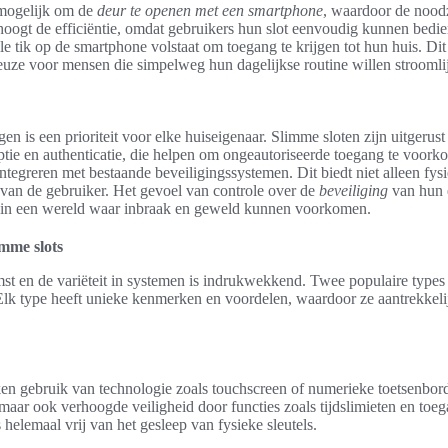
 mogelijk om de
deur te openen met een smartphone
, waardoor de noodz
rhoogt de efficiëntie, omdat gebruikers hun slot eenvoudig kunnen bedi
le tik op de smartphone volstaat om toegang te krijgen tot hun huis. Di
euze voor mensen die simpelweg hun dagelijkse routine willen stroomli
n is een prioriteit voor elke huiseigenaar. Slimme sloten zijn uitgeru
ptie en authenticatie, die helpen om ongeautoriseerde toegang te voor
tegreren met bestaande beveiligingssystemen. Dit biedt niet alleen fysi
van de gebruiker. Het gevoel van controle over de
beveiliging
van hun 
l in een wereld waar inbraak en geweld kunnen voorkomen.
imme slots
mst en de variëteit in systemen is indrukwekkend. Twee populaire types
Elk type heeft unieke kenmerken en voordelen, waardoor ze aantrekkelij
n gebruik van technologie zoals touchscreen of numerieke toetsenbor
 maar ook verhoogde veiligheid door functies zoals tijdslimieten en toe
 helemaal vrij van het gesleep van fysieke sleutels.