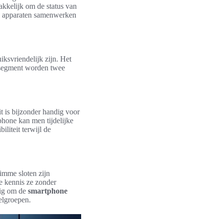
akkelijk om de status van
lle apparaten samenwerken
iksvriendelijk zijn. Het
t segment worden twee
 is bijzonder handig voor
hone kan men tijdelijke
liteit terwijl de
imme sloten zijn
e kennis ze zonder
dig om de
smartphone
oelgroepen.