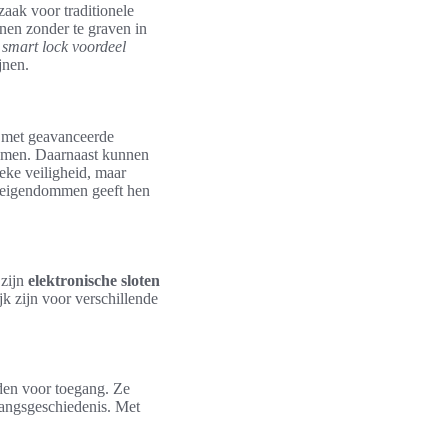
aak voor traditionele
enen zonder te graven in
t
smart lock voordeel
jnen.
st met geavanceerde
komen. Daarnaast kunnen
eke veiligheid, maar
eigendommen geeft hen
 zijn
elektronische sloten
k zijn voor verschillende
den voor toegang. Ze
gangsgeschiedenis. Met