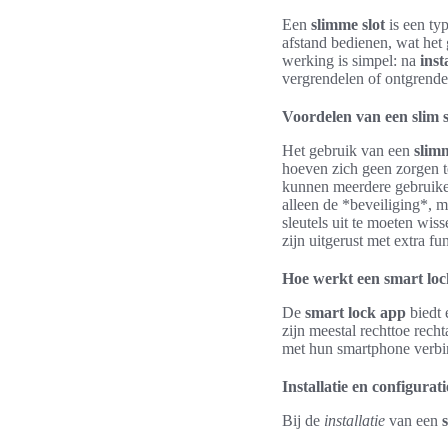
Een
slimme slot
is een ty
afstand bedienen, wat het 
werking is simpel: na
inst
vergrendelen of ontgrende
Voordelen van een slim s
Het gebruik van een
slimm
hoeven zich geen zorgen te
kunnen meerdere gebruiker
alleen de *beveiliging*, 
sleutels uit te moeten wis
zijn uitgerust met extra f
Hoe werkt een smart lo
De
smart lock app
biedt 
zijn meestal rechttoe rec
met hun smartphone verbi
Installatie en configurati
Bij de
installatie
van een