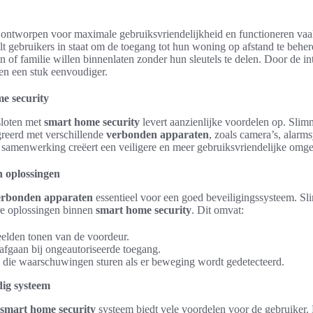
 ontworpen voor maximale gebruiksvriendelijkheid en functioneren vaa
telt gebruikers in staat om de toegang tot hun woning op afstand te beher
en of familie willen binnenlaten zonder hun sleutels te delen. Door de in
ven een stuk eenvoudiger.
me security
sloten met
smart home security
levert aanzienlijke voordelen op. Sli
reerd met verschillende
verbonden apparaten
, zoals camera’s, alarm
samenwerking creëert een veiligere en meer gebruiksvriendelijke omge
 oplossingen
erbonden apparaten
essentieel voor een goed beveiligingssysteem. S
e oplossingen binnen
smart home security
. Dit omvat:
eelden tonen van de voordeur.
fgaan bij ongeautoriseerde toegang.
die waarschuwingen sturen als er beweging wordt gedetecteerd.
dig systeem
smart home security
systeem biedt vele voordelen voor de gebruiker. 