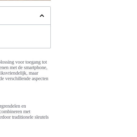
plossing voor toegang tot
penen met de smartphone,
iksvriendelijk, maar
de verschillende aspecten
rgrendelen en
 combineren met
oor traditionele sleutels