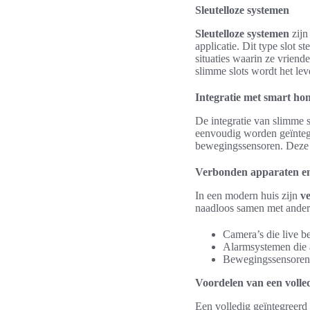
Sleutelloze systemen
Sleutelloze systemen
zijn
applicatie. Dit type slot s
situaties waarin ze vriend
slimme slots wordt het le
Integratie met smart ho
De integratie van slimme 
eenvoudig worden geïnteg
bewegingssensoren. Deze 
Verbonden apparaten en
In een modern huis zijn
v
naadloos samen met ander
Camera’s die live b
Alarmsystemen die a
Bewegingssensoren 
Voordelen van een volle
Een volledig geïntegreerd