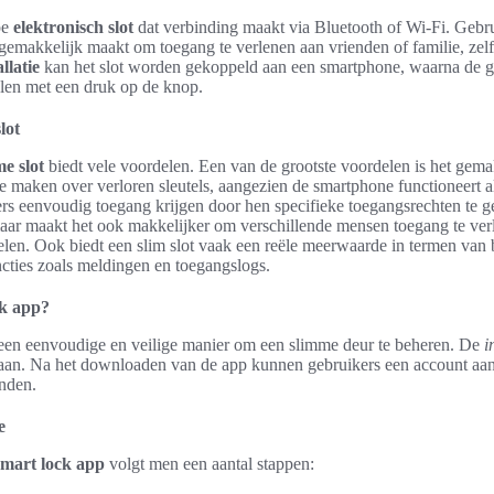
pe
elektronisch slot
dat verbinding maakt via Bluetooth of Wi-Fi. Gebr
gemakkelijk maakt om toegang te verlenen aan vrienden of familie, zelfs
allatie
kan het slot worden gekoppeld aan een smartphone, waarna de g
len met een druk op de knop.
lot
e slot
biedt vele voordelen. Een van de grootste voordelen is het gema
 maken over verloren sleutels, aangezien de smartphone functioneert al
s eenvoudig toegang krijgen door hen specifieke toegangsrechten te ge
maar maakt het ook makkelijker om verschillende mensen toegang te ver
selen. Ook biedt een slim slot vaak een reële meerwaarde in termen van
uncties zoals meldingen en toegangslogs.
ck app?
een eenvoudige en veilige manier om een slimme deur te beheren. De
i
htaan. Na het downloaden van de app kunnen gebruikers een account a
nden.
e
smart lock app
volgt men een aantal stappen: