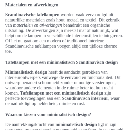
Materialen en afwerkingen
Scandinavische tafellampen
worden vaak vervaardigd uit
natuurlijke materialen zoals hout, metaal en textiel. Dit gebruik
van
materialen en afwerkingen
benadrukt een organische
uitstraling. De afwerkingen zijn meestal mat of natuurlijk, wat
helpt om de lampen in verschillende interieurstijlen te integreren.
Of het nu gaat om een modern of traditioneel interieur,
Scandinavische tafellampen voegen altijd een tijdloze charme
toe.
Tafellampen met een minimalistisch Scandinavisch design
Minimalistisch design
heeft de aandacht getrokken van
interieurontwerpers vanwege de eenvoud en functionaliteit. Dit
ontwerp benadert schoonheid zonder onnodige versieringen,
waardoor andere elementen in de ruimte beter tot hun recht
komen.
Tafellampen met een minimalistisch design
zijn
perfecte toevoegingen aan een
Scandinavisch interieur
, waar
de nadruk ligt op helderheid, ruimte en rust.
Waarom kiezen voor minimalistisch design?
De aantrekkingskracht van
minimalistisch design
ligt in zijn
vermogen om een gevoel van openheid te creëren. In een wereld