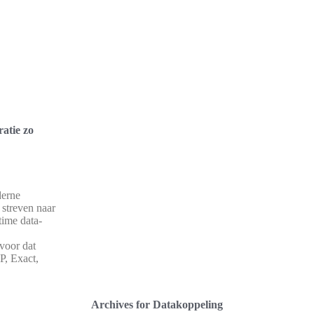
atie zo
derne
 streven naar
time data-
rvoor dat
P, Exact,
Archives for Datakoppeling