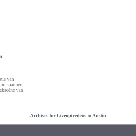
en
tie van
n ontspannen
iekscène van
Archives for Liveoptredens in Austin