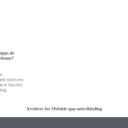
apps de
efoons?
de
ele telefoons
ieve functies
ling.
Archives for Mobiele app-ontwikkeling