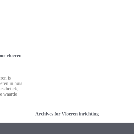
oor vloeren
ren is
oeren in huis
esthetiek,
de waarde
Archives for Vloeren inrichting