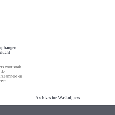
 ophangen
nlucht
rs voor strak
 de
urzaamheid en
weer.
Archives for Wasknijpers