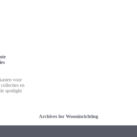
nte
ies
ekasten voor
 collecties en
de spotlight
Archives for Wooninrichting