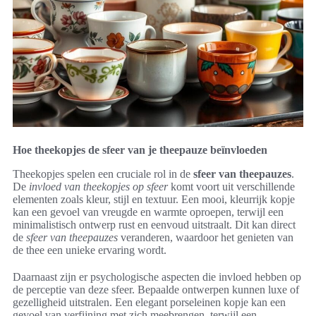
Hoe theekopjes de sfeer van je theepauze beïnvloeden
Theekopjes spelen een cruciale rol in de
sfeer van theepauzes
.
De
invloed van theekopjes op sfeer
komt voort uit verschillende
elementen zoals kleur, stijl en textuur. Een mooi, kleurrijk kopje
kan een gevoel van vreugde en warmte oproepen, terwijl een
minimalistisch ontwerp rust en eenvoud uitstraalt. Dit kan direct
de
sfeer van theepauzes
veranderen, waardoor het genieten van
de thee een unieke ervaring wordt.
Daarnaast zijn er psychologische aspecten die invloed hebben op
de perceptie van deze sfeer. Bepaalde ontwerpen kunnen luxe of
gezelligheid uitstralen. Een elegant porseleinen kopje kan een
gevoel van verfijning met zich meebrengen, terwijl een