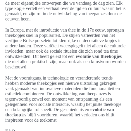
de meer eigentijdse ontwerpen die we vandaag de dag zien. Elk
type kopje vertelt een verhaal over de tijd en cultuur waarin het is
gemaakt, en zijn rol in de ontwikkeling van theepauzes door de
eeuwen heen.
In Europa, met de introductie van thee in de 17e eeuw, sprongen
theekopjes snel in populariteit. De stijlen varieerden van het
verfijnde Britse porselein tot kleurrijke en decoratieve kopjes in
andere landen. Deze variëteit weerspiegelt niet alleen de culturele
invloeden, maar ook de sociale rituelen die zich rond tea time
ontwikkelden. Dit heeft geleid tot een
evolutie van theekopjes
die niet alleen praktisch zijn, maar ook als een kunstvorm worden
beschouwd.
Met de vooruitgang in technologie en veranderende trends
hebben moderne theekopjes een nieuwe uitstraling gekregen,
vaak gemaakt van innovatieve materialen die functionaliteit en
esthetiek combineren. De ontwikkeling van theepauzes is
tegenwoordig zowel een moment van ontspanning als een
gelegenheid voor sociale interactie, waarbij het juiste theekopje
een belangrijke rol speelt. De geschiedenis en
evolutie van
theekopjes
blijft voortduren, waarbij het verleden ons blijft
inspireren voor de toekomst.