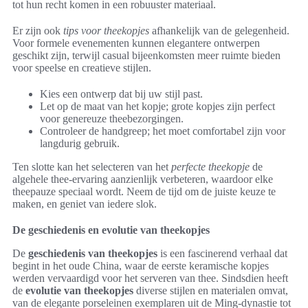
tot hun recht komen in een robuuster materiaal.
Er zijn ook
tips voor theekopjes
afhankelijk van de gelegenheid.
Voor formele evenementen kunnen elegantere ontwerpen
geschikt zijn, terwijl casual bijeenkomsten meer ruimte bieden
voor speelse en creatieve stijlen.
Kies een ontwerp dat bij uw stijl past.
Let op de maat van het kopje; grote kopjes zijn perfect
voor genereuze theebezorgingen.
Controleer de handgreep; het moet comfortabel zijn voor
langdurig gebruik.
Ten slotte kan het selecteren van het
perfecte theekopje
de
algehele thee-ervaring aanzienlijk verbeteren, waardoor elke
theepauze speciaal wordt. Neem de tijd om de juiste keuze te
maken, en geniet van iedere slok.
De geschiedenis en evolutie van theekopjes
De
geschiedenis van theekopjes
is een fascinerend verhaal dat
begint in het oude China, waar de eerste keramische kopjes
werden vervaardigd voor het serveren van thee. Sindsdien heeft
de
evolutie van theekopjes
diverse stijlen en materialen omvat,
van de elegante porseleinen exemplaren uit de Ming-dynastie tot