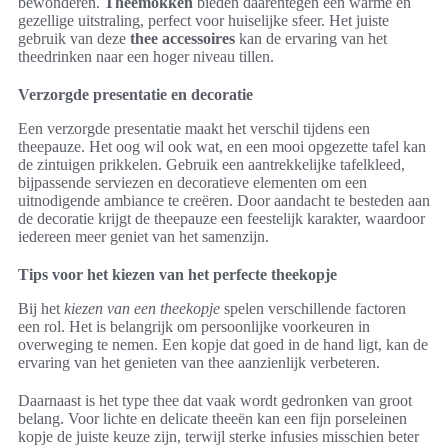
bewonderen.
Theemokken
bieden daarentegen een warme en
gezellige uitstraling, perfect voor huiselijke sfeer. Het juiste
gebruik van deze
thee accessoires
kan de ervaring van het
theedrinken naar een hoger niveau tillen.
Verzorgde presentatie en decoratie
Een verzorgde presentatie maakt het verschil tijdens een
theepauze. Het oog wil ook wat, en een mooi opgezette tafel kan
de zintuigen prikkelen. Gebruik een aantrekkelijke tafelkleed,
bijpassende serviezen en decoratieve elementen om een
uitnodigende ambiance te creëren. Door aandacht te besteden aan
de decoratie krijgt de theepauze een feestelijk karakter, waardoor
iedereen meer geniet van het samenzijn.
Tips voor het kiezen van het perfecte theekopje
Bij het
kiezen van een theekopje
spelen verschillende factoren
een rol. Het is belangrijk om persoonlijke voorkeuren in
overweging te nemen. Een kopje dat goed in de hand ligt, kan de
ervaring van het genieten van thee aanzienlijk verbeteren.
Daarnaast is het type thee dat vaak wordt gedronken van groot
belang. Voor lichte en delicate theeën kan een fijn porseleinen
kopje de juiste keuze zijn, terwijl sterke infusies misschien beter