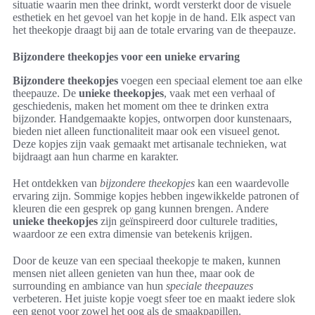
situatie waarin men thee drinkt, wordt versterkt door de visuele
esthetiek en het gevoel van het kopje in de hand. Elk aspect van
het theekopje draagt bij aan de totale ervaring van de theepauze.
Bijzondere theekopjes voor een unieke ervaring
Bijzondere theekopjes
voegen een speciaal element toe aan elke
theepauze. De
unieke theekopjes
, vaak met een verhaal of
geschiedenis, maken het moment om thee te drinken extra
bijzonder. Handgemaakte kopjes, ontworpen door kunstenaars,
bieden niet alleen functionaliteit maar ook een visueel genot.
Deze kopjes zijn vaak gemaakt met artisanale technieken, wat
bijdraagt aan hun charme en karakter.
Het ontdekken van
bijzondere theekopjes
kan een waardevolle
ervaring zijn. Sommige kopjes hebben ingewikkelde patronen of
kleuren die een gesprek op gang kunnen brengen. Andere
unieke theekopjes
zijn geïnspireerd door culturele tradities,
waardoor ze een extra dimensie van betekenis krijgen.
Door de keuze van een speciaal theekopje te maken, kunnen
mensen niet alleen genieten van hun thee, maar ook de
surrounding en ambiance van hun
speciale theepauzes
verbeteren. Het juiste kopje voegt sfeer toe en maakt iedere slok
een genot voor zowel het oog als de smaakpapillen.