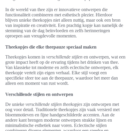
In de wereld van thee zijn er innovatieve ontwerpen die
functionaliteit combineren met esthetisch plezier. Hierdoor
blijven unieke theekopjes niet alleen nuttig, maar ook een bron
van inspiratie en creativiteit. Een prachtig kopje kan namelijk de
stemming van de dag beïnvloeden en zelfs herinneringen
oproepen aan vreugdevolle momenten.
Theekopjes die elke theepauze speciaal maken
Theekopjes komen in
verschillende stijlen
en ontwerpen, wat een
grote impact heeft op de ervaring tijdens het drinken van thee.
Van klassieke tot moderne en zelfs eclectische ontwerpen, elk
theekopje vertelt zijn eigen verhaal. Elke stijl voegt een
specifieke sfeer toe aan de theepauze, waardoor het meer dan
alleen een moment van rust wordt.
Verschillende stijlen en ontwerpen
De unieke
verschillende stijlen theekopjes
zijn ontworpen met
oog voor detail. Traditionele theekopjes zijn vaak versierd met
bloemmotieven en fijne handgeschilderde accenten. Aan de
andere kant brengen moderne ontwerpen strakke lijnen en
minimalistische esthetiek naar voren. Eclectische stijlen
combineren diverse elementen, waardoor een speelse en