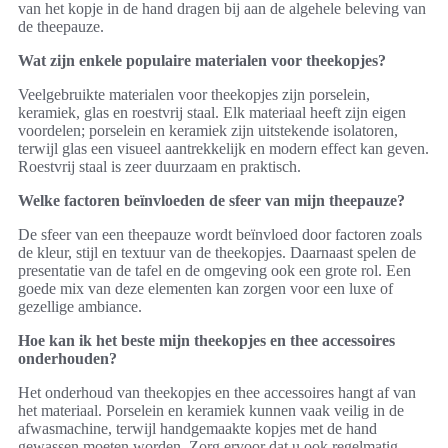
van het kopje in de hand dragen bij aan de algehele beleving van
de theepauze.
Wat zijn enkele populaire materialen voor theekopjes?
Veelgebruikte materialen voor theekopjes zijn porselein,
keramiek, glas en roestvrij staal. Elk materiaal heeft zijn eigen
voordelen; porselein en keramiek zijn uitstekende isolatoren,
terwijl glas een visueel aantrekkelijk en modern effect kan geven.
Roestvrij staal is zeer duurzaam en praktisch.
Welke factoren beïnvloeden de sfeer van mijn theepauze?
De sfeer van een theepauze wordt beïnvloed door factoren zoals
de kleur, stijl en textuur van de theekopjes. Daarnaast spelen de
presentatie van de tafel en de omgeving ook een grote rol. Een
goede mix van deze elementen kan zorgen voor een luxe of
gezellige ambiance.
Hoe kan ik het beste mijn theekopjes en thee accessoires
onderhouden?
Het onderhoud van theekopjes en thee accessoires hangt af van
het materiaal. Porselein en keramiek kunnen vaak veilig in de
afwasmachine, terwijl handgemaakte kopjes met de hand
gewassen moeten worden. Zorg ervoor dat u ook regelmatig