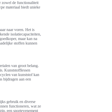
r zowel de functionaliteit
ype materiaal biedt unieke
naar naar voren. Het is
kende isolatiecapaciteiten,
k goedkoper, maar kan na
hadelijke stoffen kunnen
erialen van groot belang.
is. Kunststofflessen
cyclen van kunststof kan
us bijdragen aan een
ijks gebruik en diverse
nnen functioneren, wat ze
trip, een sportevenement