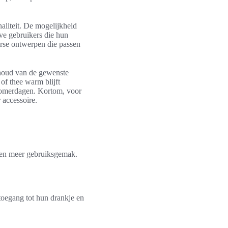
naliteit. De mogelijkheid
eve gebruikers die hun
verse ontwerpen die passen
behoud van de gewenste
of thee warm blijft
 zomerdagen. Kortom, voor
 accessoire.
 en meer gebruiksgemak.
toegang tot hun drankje en