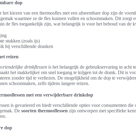
embare dop
r het kiezen van een thermosfles met een afneembare dop zijn de
voord
gemak waarmee ze de fles kunnen vullen en schoonmaken. Dit zorgt er
in de fles toegankelijk zijn, wat belangrijk is voor het behoud van de k
ging
te stukken (zoals ijs)
ruik bij verschillende dranken
et reizen
svriendelijke drinkflessen
is het belangrijk de gebruikservaring in acht 
kt het makkelijker om snel toegang te krijgen tot de drank. Dit is voo
eren zonder tijd te verliezen. De mogelijkheid om de dop te verwijdere
nnen schoonmaken, zelfs tijdens langere reizen.
hermosflessen met een verwijderbare drinkdop
ssen is gevarieerd en biedt verschillende opties voor consumenten die 
ksgemak. De
soorten thermosflessen
zijn ontworpen met specifieke ken
ren.
re dop