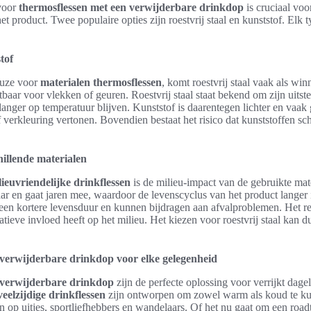
voor
thermosflessen met een verwijderbare drinkdop
is cruciaal voo
t product. Twee populaire opties zijn roestvrij staal en kunststof. Elk t
tof
keuze voor
materialen thermosflessen
, komt roestvrij staal vaak als win
tbaar voor vlekken of geuren. Roestvrij staal staat bekend om zijn uitste
langer op temperatuur blijven. Kunststof is daarentegen lichter en vaa
f verkleuring vertonen. Bovendien bestaat het risico dat kunststoffen sc
hillende materialen
lieuvriendelijke drinkflessen
is de milieu-impact van de gebruikte mat
baar en gaat jaren mee, waardoor de levenscyclus van het product langer 
en kortere levensduur en kunnen bijdragen aan afvalproblemen. Het re
tieve invloed heeft op het milieu. Het kiezen voor roestvrij staal kan d
verwijderbare drinkdop voor elke gelegenheid
 verwijderbare drinkdop
zijn de perfecte oplossing voor verrijkt dagel
veelzijdige drinkflessen
zijn ontworpen om zowel warm als koud te ku
 op uitjes, sportliefhebbers en wandelaars. Of het nu gaat om een road