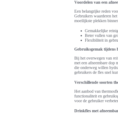
Voordelen van een afne
Een belangrijke reden voo
Gebruikers waarderen het 
moeilijkste plekken binnen
Gemakkelijke reini
Beter vullen van gro
Flexibiliteit in geb
Gebruiksgemak tijdens h
Bij het overwegen van
rei
met een afneembare dop maa
die onderweg willen hydrat
gebruikers de fles snel ku
Verschillende soorten t
Het aanbod van thermosfle
functionaliteit en gebrui
voor de gebruiker verbete
Drinkfles met afneemba