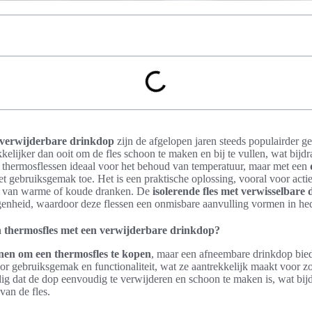
 verwijderbare drinkdop
zijn de afgelopen jaren steeds populairder 
elijker dan ooit om de fles schoon te maken en bij te vullen, wat bijd
ijn thermosflessen ideaal voor het behoud van temperatuur, maar met een
t gebruiksgemak toe. Het is een praktische oplossing, vooral voor ac
en van warme of koude dranken. De
isolerende fles met verwisselbare 
elegenheid, waardoor deze flessen een onmisbare aanvulling vormen in 
 thermosfles met een verwijderbare drinkdop?
nen om een thermosfles te kopen
, maar een afneembare drinkdop bie
r gebruiksgemak en functionaliteit, wat ze aantrekkelijk maakt voor zo
dig dat de dop eenvoudig te verwijderen en schoon te maken is, wat bij
an de fles.