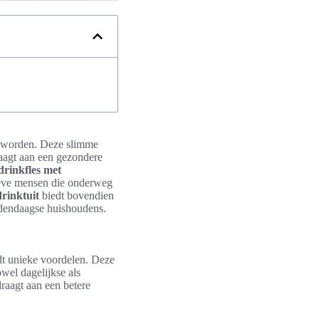
geworden. Deze slimme
raagt aan een gezondere
drinkfles met
tieve mensen die onderweg
drinktuit
biedt bovendien
hedendaagse huishoudens.
dt unieke voordelen. Deze
wel dagelijkse als
draagt aan een betere