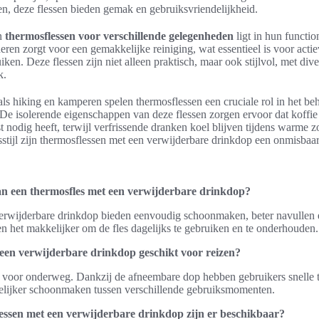
, deze flessen bieden gemak en gebruiksvriendelijkheid.
an
thermosflessen voor verschillende gelegenheden
ligt in hun functio
ren zorgt voor een gemakkelijke reiniging, wat essentieel is voor acti
ken. Deze flessen zijn niet alleen praktisch, maar ook stijlvol, met di
k.
oals hiking en kamperen spelen thermosflessen een cruciale rol in het 
De isolerende eigenschappen van deze flessen zorgen ervoor dat koffie 
 nodig heeft, terwijl verfrissende dranken koel blijven tijdens warme
stijl zijn thermosflessen met een verwijderbare drinkdop een onmisbaar
an een thermosfles met een verwijderbare drinkdop?
erwijderbare drinkdop bieden eenvoudig schoonmaken, beter navullen
het makkelijker om de fles dagelijks te gebruiken en te onderhouden.
 een verwijderbare drinkdop geschikt voor reizen?
aal voor onderweg. Dankzij de afneembare dop hebben gebruikers snelle 
elijker schoonmaken tussen verschillende gebruiksmomenten.
essen met een verwijderbare drinkdop zijn er beschikbaar?