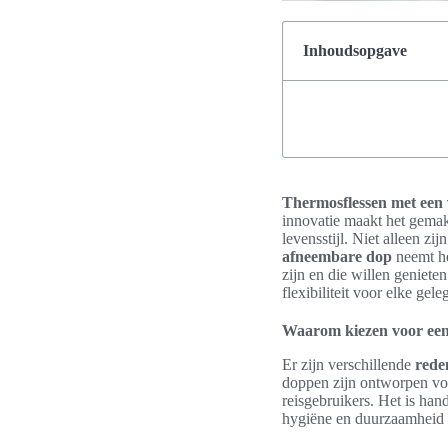
Inhoudsopgave
Thermosflessen met een
innovatie maakt het gemakk
levensstijl. Niet alleen z
afneembare dop
neemt he
zijn en die willen geniet
flexibiliteit voor elke g
Waarom kiezen voor een
Er zijn verschillende
rede
doppen zijn ontworpen voo
reisgebruikers. Het is han
hygiëne en duurzaamheid v