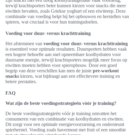
zijn snacks met een hoog koolhydraatgehalte vaak voordelig,
terwijl krachtsporters beter kunnen kiezen voor snacks die meer
eiwitten bevatten, zoals Griekse yoghurt of een eiwitreep. Deze
combinatie van voeding helpt bij het opbouwen en herstellen van
spieren, wat cruciaal is voor hun trainingsdoelen.
Voeding voor duur- versus krachttraining
Het afstemmen van
voeding voor duur- versus krachttraining
is essentieel voor optimale resultaten. Duursporters hebben vaak
een hogere behoefte aan snel opneembare koolhydraten voor
duurzame energie, terwijl krachtsporters mogelijk meer focus op
eiwitten moeten hebben voor spieropbouw. Door een goed
begrip van deze verschillen kan men de juiste
pre-workout
snacks
kiezen, wat bijdraagt aan een effectievere training en
betere prestaties.
FAQ
Wat zijn de beste voedingsstrategieën vóór je training?
De beste voedingsstrategieën vóór je training omvatten het
consumeren van een combinatie van koolhydraten en eiwitten.
Dit zorgt voor een optimale energievoorziening en ondersteunt
spierherstel. Voeding zoals havermout met fruit of een smoothie