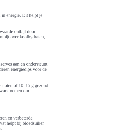
in energie. Dit helpt je
waarde ontbijt door
ntbijt over koolhydraten,
reserves aan en ondersteunt
nderen energiedips voor de
je noten of 10–15 g gezond
f kwark nemen om
eren en verbeterde
at helpt bij bloedsuiker
s.