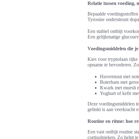
Relatie tussen voeding, 
Bepaalde voedingsstoffen z
Tyrosine ondersteunt dopa
Een stabiel ontbijt voork
Een gelijkmatige glucosev
Voedingsmiddelen die je
Kies voor tryptofaan rijk
opname te bevorderen. Zo 
Havermout met note
Boterham met geroo
Kwark met muesli en
Yoghurt of kefir me
Deze voedingsmiddelen teg
gelinkt is aan veerkracht 
Routine en ritme: hoe re
Een vast ontbijt routine s
cortisolpieken. Zo helpt je