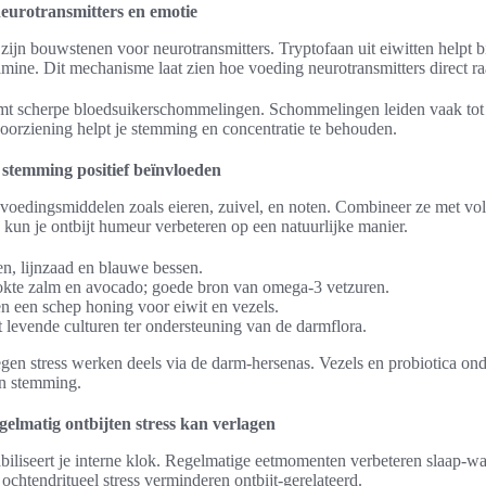
neurotransmitters en emotie
ijn bouwstenen voor neurotransmitters. Tryptofaan uit eiwitten helpt bi
mine. Dit mechanisme laat zien hoe voeding neurotransmitters direct ra
omt scherpe bloedsuikerschommelingen. Schommelingen leiden vaak tot 
oorziening helpt je stemming en concentratie te behouden.
 stemming positief beïnvloeden
e voedingsmiddelen zoals eieren, zuivel, en noten. Combineer ze met v
kun je ontbijt humeur verbeteren op een natuurlijke manier.
n, lijnzaad en blauwe bessen.
kte zalm en avocado; goede bron van omega-3 vetzuren.
 een schep honing voor eiwit en vezels.
t levende culturen ter ondersteuning van de darmflora.
en stress werken deels via de darm-hersenas. Vezels en probiotica ond
en stemming.
gelmatig ontbijten stress kan verlagen
tabiliseert je interne klok. Regelmatige eetmomenten verbeteren slaap-
 ochtendritueel stress verminderen ontbijt-gerelateerd.