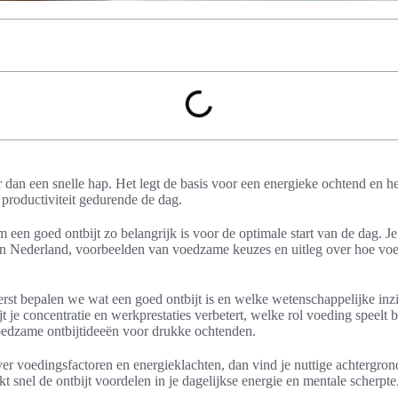
 dan een snelle hap. Het legt de basis voor een energieke ochtend en hee
 productiviteit gedurende de dag.
om een goed ontbijt zo belangrijk is voor de optimale start van de dag. Je 
in Nederland, voorbeelden van voedzame keuzes en uitleg over hoe voe
rst bepalen we wat een goed ontbijt is en welke wetenschappelijke inzi
t je concentratie en werkprestaties verbetert, welke rol voeding speelt b
 voedzame ontbijtideeën voor drukke ochtenden.
ver voedingsfactoren en energieklachten, dan vind je nuttige achtergro
kt snel de ontbijt voordelen in je dagelijkse energie en mentale scherpte