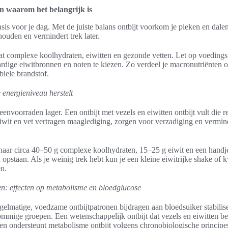
en waarom het belangrijk is
sis voor je dag. Met de juiste balans ontbijt voorkom je pieken en dalen 
houden en vermindert trek later.
t complexe koolhydraten, eiwitten en gezonde vetten. Let op voedings
ardige eiwitbronnen en noten te kiezen. Zo verdeel je macronutriënten o
biele brandstof.
 energieniveau herstelt
eenvoorraden lager. Een ontbijt met vezels en eiwitten ontbijt vult die 
 Eiwit en vet vertragen maaglediging, zorgen voor verzadiging en vermi
eef naar circa 40–50 g complexe koolhydraten, 15–25 g eiwit en een hand
 opstaan. Als je weinig trek hebt kun je een kleine eiwitrijke shake o
en.
en: effecten op metabolisme en bloedglucose
gelmatige, voedzame ontbijtpatronen bijdragen aan bloedsuiker stabilis
ommige groepen. Een wetenschappelijk ontbijt dat vezels en eiwitten bev
 en ondersteunt metabolisme ontbijt volgens chronobiologische principe