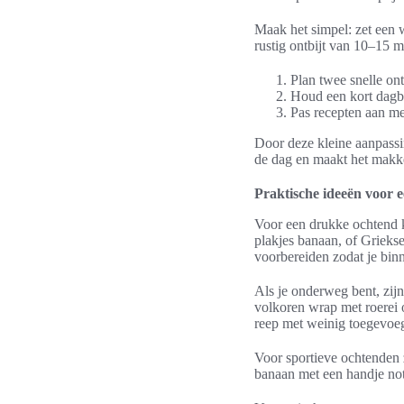
Maak het simpel: zet een 
rustig ontbijt van 10–15 m
Plan twee snelle ont
Houd een kort dagb
Pas recepten aan me
Door deze kleine aanpassi
de dag en maakt het makke
Praktische ideeën voor e
Voor een drukke ochtend k
plakjes banaan, of Grieks
voorbereiden zodat je binn
Als je onderweg bent, zijn
volkoren wrap met roerei 
reep met weinig toegevoeg
Voor sportieve ochtenden 
banaan met een handje not