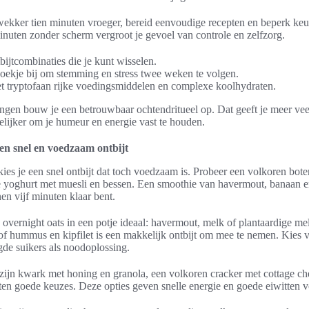
wekker tien minuten vroeger, bereid eenvoudige recepten en beperk keu
inuten zonder scherm vergroot je gevoel van controle en zelfzorg.
bijtcombinaties die je kunt wisselen.
oekje bij om stemming en stress twee weken te volgen.
t tryptofaan rijke voedingsmiddelen en complexe koolhydraten.
ngen bouw je een betrouwbaar ochtendritueel op. Dat geeft je meer vee
lijker om je humeur en energie vast te houden.
en snel en voedzaam ontbijt
ies je een snel ontbijt dat toch voedzaam is. Probeer een volkoren bo
e yoghurt met muesli en bessen. Een smoothie van havermout, banaan en
en vijf minuten klaar bent.
 overnight oats in een potje ideaal: havermout, melk of plantaardige mel
of hummus en kipfilet is een makkelijk ontbijt om mee te nemen. Kies v
de suikers als noodoplossing.
zijn kwark met honing en granola, een volkoren cracker met cottage chee
en goede keuzes. Deze opties geven snelle energie en goede eiwitten vo