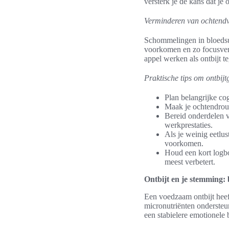
versterk je de kans dat je 
Verminderen van ochtendv
Schommelingen in bloedsui
voorkomen en zo focusver
appel werken als ontbijt 
Praktische tips om ontbij
Plan belangrijke cog
Maak je ochtendrout
Bereid onderdelen vo
werkprestaties.
Als je weinig eetlus
voorkomen.
Houd een kort logbo
meest verbetert.
Ontbijt en je stemming:
Een voedzaam ontbijt heef
micronutriënten ondersteun
een stabielere emotionele 