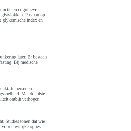
ductie en cognitieve
n gistvlokken. Pas aan op
ge glykemische index en
nkering later. Er bestaan
fasting. Bij medische
denkt. Je hersenen
gssnelheid. Met de juiste
teit ontbijt verhogen.
t. Studies tonen dat wie
 voor eiwitrijke opties