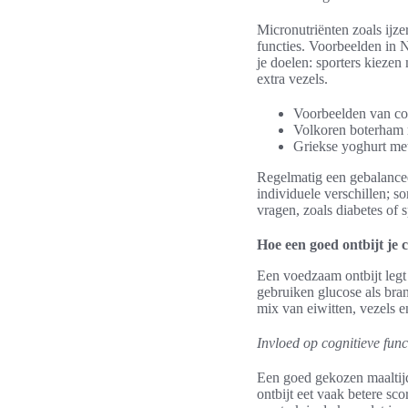
Micronutriënten zoals ijz
functies. Voorbeelden in N
je doelen: sporters kieze
extra vezels.
Voorbeelden van co
Volkoren boterham m
Griekse yoghurt met 
Regelmatig een gebalancee
individuele verschillen; s
vragen, zoals diabetes of s
Hoe een goed ontbijt je c
Een voedzaam ontbijt legt 
gebruiken glucose als bran
mix van eiwitten, vezels 
Invloed op cognitieve fun
Een goed gekozen maaltijd
ontbijt eet vaak betere sc