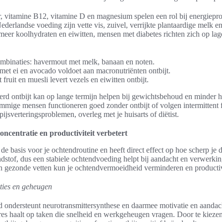
er, vitamine B12, vitamine D en magnesium spelen een rol bij energiepro
ederlandse voeding zijn vette vis, zuivel, verrijkte plantaardige melk e
n meer koolhydraten en eiwitten, mensen met diabetes richten zich op la
mbinaties: havermout met melk, banaan en noten.
et ei en avocado voldoet aan macronutriënten ontbijt.
fruit en muesli levert vezels en eiwitten ontbijt.
rd ontbijt kan op lange termijn helpen bij gewichtsbehoud en minder hu
ommige mensen functioneren goed zonder ontbijt of volgen intermittent 
pijsverteringsproblemen, overleg met je huisarts of diëtist.
oncentratie en productiviteit verbetert
de basis voor je ochtendroutine en heeft direct effect op hoe scherp je 
dstof, dus een stabiele ochtendvoeding helpt bij aandacht en verwerkin
en gezonde vetten kun je ochtendvermoeidheid verminderen en productivi
cties en geheugen
 ondersteunt neurotransmittersynthese en daarmee motivatie en aandach
ores haalt op taken die snelheid en werkgeheugen vragen. Door te kiezen