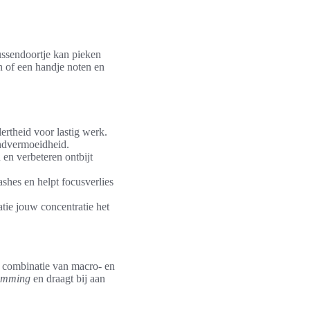
ussendoortje kan pieken
 of een handje noten en
lertheid voor lastig werk.
endvermoeidheid.
 en verbeteren ontbijt
ashes en helpt focusverlies
atie jouw concentratie het
e combinatie van macro- en
temming
en draagt bij aan