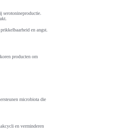
j serotonineproductie.
akt.
prikkelbaarheid en angst.
olkoren producten om
ersteunen microbiota die
waakcycli en verminderen