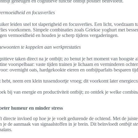
ontbijt geheugen en cognitieve functie ontbijt positief beïnvloedt.
ermoeidheid en focusverlies
ker leiden snel tot slaperigheid en focusverlies. Een licht, voedzaam t
lies voorkomen. Simpele combinaties zoals Griekse yoghurt met bessen
tegen vermoeidheid en houden je scherp tijdens vergaderingen.
tgewoonten te koppelen aan werkprestaties
nitieve taken direct na je ontbijt; zo benut je het moment van hoogste a
ine voorspelbaar: vaste tijden trainen je lichaam en verminderen ocht
or: overnight oats, hardgekookte eieren en ontbijtparfaits besparen tijd
t hebt, neem een klein tussendoortje vroeg; dit voorkomt later energiecr
ek bij van energie en productiviteit ontbijt; zo ontdek je welke combin
 beter humeur en minder stress
t directe invloed op hoe je je voelt gedurende de ochtend. Met de juist
 je de aanmaak van signaalstoffen in je brein. Dit beïnvloedt
ontbijt s
balans.