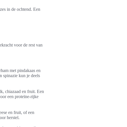
zes in de ochtend. Een
rkracht voor de rest van
terham met pindakaas en
 spinazie kun je deels
k, chiazaad en fruit. Een
oor een proteïne-rijke
se en fruit, of een
or herstel.