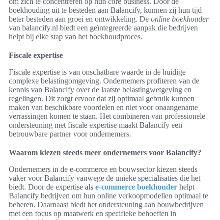
om zich te concentreren op hun core business. Door de
boekhouding uit te besteden aan Balancify, kunnen zij hun tijd
beter besteden aan groei en ontwikkeling. De
online boekhouder
van balancify.nl biedt een geïntegreerde aanpak die bedrijven
helpt bij elke stap van het boekhoudproces.
Fiscale expertise
Fiscale expertise is van onschatbare waarde in de huidige
complexe belastingomgeving. Ondernemers profiteren van de
kennis van Balancify over de laatste belastingwetgeving en
regelingen. Dit zorgt ervoor dat zij optimaal gebruik kunnen
maken van beschikbare voordelen en niet voor onaangename
verrassingen komen te staan. Het combineren van professionele
ondersteuning met fiscale expertise maakt Balancify een
betrouwbare partner voor ondernemers.
Waarom kiezen steeds meer ondernemers voor Balancify?
Ondernemers in de e-commerce en bouwsector kiezen steeds
vaker voor Balancify vanwege de unieke specialisaties die het
biedt. Door de expertise als
e-commerce boekhouder
helpt
Balancify bedrijven om hun online verkoopmodellen optimaal te
beheren. Daarnaast biedt het ondersteuning aan bouwbedrijven
met een focus op maatwerk en specifieke behoeften in