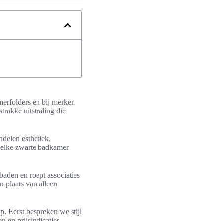
merfolders en bij merken
rakke uitstraling die
ndelen esthetiek,
welke zwarte badkamer
baden en roept associaties
n plaats van alleen
ap. Eerst bespreken we stijl
n en prijsindicaties.