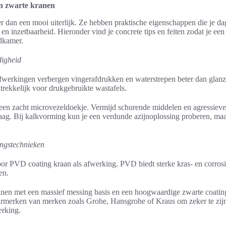
an zwarte kranen
 dan een mooi uiterlijk. Ze hebben praktische eigenschappen die je dag
n inzetbaarheid. Hieronder vind je concrete tips en feiten zodat je e
dkamer.
digheid
afwerkingen verbergen vingerafdrukken en waterstrepen beter dan gla
trekkelijk voor drukgebruikte wastafels.
een zacht microvezeldoekje. Vermijd schurende middelen en agressieve
aag. Bij kalkvorming kun je een verdunde azijnoplossing proberen, maar
ngstechnieken
oor PVD coating kraan als afwerking. PVD biedt sterke kras- en corrosi
en.
anen met een massief messing basis en een hoogwaardige zwarte coatin
urmerken van merken zoals Grohe, Hansgrohe of Kraus om zeker te zijn
rking.