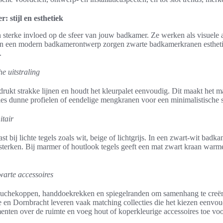
 stijl en esthetiek
sterke invloed op de sfeer van jouw badkamer. Ze werken als visuele
r. In een modern badkamerontwerp zorgen zwarte badkamerkranen esthetie
.
e uitstraling
rukt strakke lijnen en houdt het kleurpalet eenvoudig. Dit maakt het m
Kies dunne profielen of eendelige mengkranen voor een minimalistische st
itair
st bij lichte tegels zoals wit, beige of lichtgrijs. In een zwart-wit badk
rsterken. Bij marmer of houtlook tegels geeft een mat zwart kraan warm
arte accessoires
ouchekoppen, handdoekrekken en spiegelranden om samenhang te creër
en Dornbracht leveren vaak matching collecties die het kiezen eenvo
enten over de ruimte en voeg hout of koperkleurige accessoires toe voo