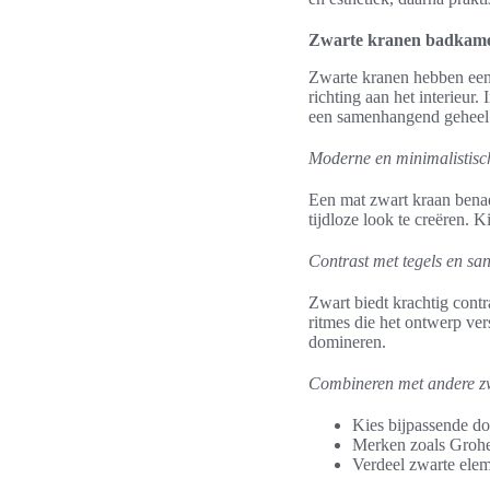
Zwarte kranen badkamer:
Zwarte kranen hebben een 
richting aan het interieu
een samenhangend geheel
Moderne en minimalistisch
Een mat zwart kraan benad
tijdloze look te creëren. 
Contrast met tegels en san
Zwart biedt krachtig contra
ritmes die het ontwerp ve
domineren.
Combineren met andere zw
Kies bijpassende d
Merken zoals Grohe 
Verdeel zwarte elem