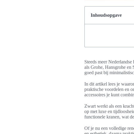
Inhoudsopgave
Steeds meer Nederlandse h
als Grohe, Hansgrohe en Sp
goed past bij minimalistisc
In dit artikel lees je wa
praktische voordelen en 
accessoires je kunt comb
Zwart werkt als een kracht
op met luxe en tijdlooshe
functionele kranen, wat de
Of je nu een volledige reno
en esthetiek, daarna prakti