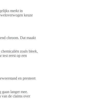
elijks merkt in
en weloverwogen keuze
nzend chroom. Dat maakt
 chemicaliën zoals bleek,
 test eerst op een
eweerstand en presteert
g gaan langer mee.
 van de claims over