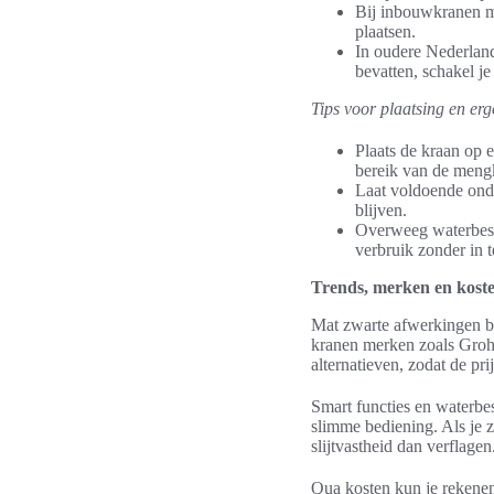
Bij inbouwkranen m
plaatsen.
In oudere Nederland
bevatten, schakel je
Tips voor plaatsing en er
Plaats de kraan op 
bereik van de meng
Laat voldoende onde
blijven.
Overweeg waterbesp
verbruik zonder in t
Trends, merken en kost
Mat zwarte afwerkingen bl
kranen merken zoals Grohe
alternatieven, zodat de pr
Smart functies en waterbe
slimme bediening. Als je z
slijtvastheid dan verflagen
Qua kosten kun je rekenen