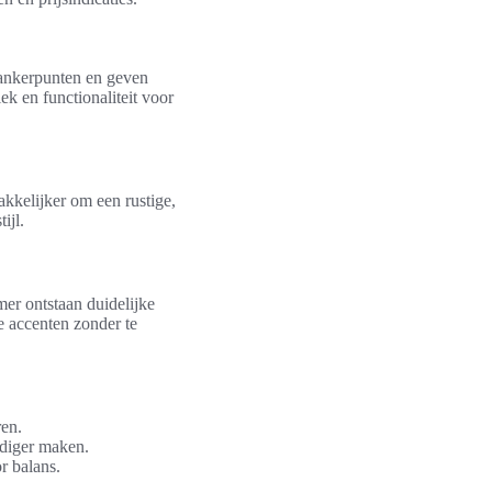
 ankerpunten en geven
k en functionaliteit voor
akkelijker om een rustige,
ijl.
amer ontstaan duidelijke
e accenten zonder te
en.
udiger maken.
r balans.