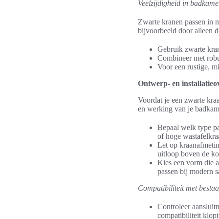
Veelzijdigheid in badkamer
Zwarte kranen passen in m
bijvoorbeeld door alleen 
Gebruik zwarte krane
Combineer met robuu
Voor een rustige, m
Ontwerp- en installatie
Voordat je een zwarte kraan
en werking van je badkame
Bepaal welk type pa
of hoge wastafelkra
Let op kraanafmeti
uitloop boven de ko
Kies een vorm die a
passen bij modern sa
Compatibiliteit met besta
Controleer aansluit
compatibiliteit klopt