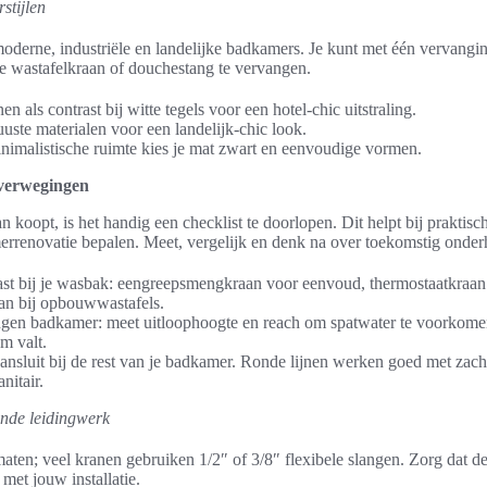
stijlen
oderne, industriële en landelijke badkamers. Je kunt met één vervangin
de wastafelkraan of douchestang te vervangen.
n als contrast bij witte tegels voor een hotel-chic uitstraling.
ste materialen voor een landelijk-chic look.
inimalistische ruimte kies je mat zwart en eenvoudige vormen.
overwegingen
 koopt, is het handig een checklist te doorlopen. Dit helpt bij praktisch
rrenovatie bepalen. Meet, vergelijk en denk na over toekomstig onder
st bij je wasbak: eengreepsmengkraan voor eenvoud, thermostaatkraan
an bij opbouwwastafels.
ngen badkamer: meet uitloophoogte en reach om spatwater te voorkomen
m valt.
ansluit bij de rest van je badkamer. Ronde lijnen werken goed met zac
nitair.
ande leidingwerk
maten; veel kranen gebruiken 1/2″ of 3/8″ flexibele slangen. Zorg dat d
 met jouw installatie.