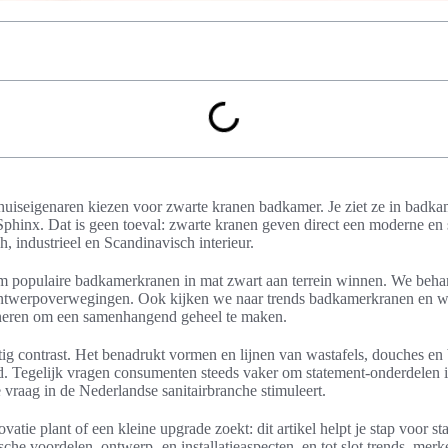
uiseigenaren kiezen voor zwarte kranen badkamer. Je ziet ze in badka
hinx. Dat is geen toeval: zwarte kranen geven direct een moderne en st
h, industrieel en Scandinavisch interieur.
arom populaire badkamerkranen in mat zwart aan terrein winnen. We beha
ontwerpoverwegingen. Ook kijken we naar trends badkamerkranen en 
ineren om een samenhangend geheel te maken.
ig contrast. Het benadrukt vormen en lijnen van wastafels, douches en 
id. Tegelijk vragen consumenten steeds vaker om statement-onderdelen i
 vraag in de Nederlandse sanitairbranche stimuleert.
vatie plant of een kleine upgrade zoekt: dit artikel helpt je stap voor st
sche voordelen, ontwerp- en installatieaspecten, en tot slot trends, merke