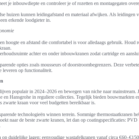
eet je inbouwdiepte en controleer je of rozetten en montagegaten ove
se huizen kunnen leidingafstand en materiaal afwijken. Als leidingen v
 een erkende loodgieter in.
gonomie
een hoogte en afstand die comfortabel is voor alledaags gebruik. Houd
kraan.
rhoudsruimte achter en onder inbouwkranen zodat cartridge en aanslui
arende opties zoals mousseurs of doorstroombegrenzers. Deze verbete
e leveren op functionaliteit.
en
ijven populair in 2024–2026 en bewegen van niche naar mainstream. Je
 en Hansgrohe in reguliere collecties. Tegelijk bieden bouwmarkten en
ijs zwarte kraan voor veel budgetten bereikbaar is.
sparende technologieën winnen terrein. Sommige thermostaatkranen heb
oekt naar de beste zwarte kranen, let dan op coatingspecificaties: PVD
.
 op duidelijke lagen: eenvoudige wastafelkranen vanaf circa €60–€15