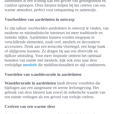
aardetinten in een woning kan een gevoel van geborgenheid en
comfort oproepen. Deze kleuren helpen bij het creëren van een
warme atmosfeer, perfect voor ontspanning en samenzijn.
Voorbeelden van aardetinten in ontwerp
Er zijn talloze
voorbeelden aardetinten in ontwerp
te vinden, van
moderne en minimalistische interieurs tot meer traditionele en
rustieke stijlen. Aardetinten kunnen worden toegepast in
verschillende elementen, zoals verf, meubels en decoratieve
accessoires. Denk aan een terracotta vloertegel, een beige bank
of olijfgroene kussens. Ze dragen bij aan een sfeervolle en
tijdloze uitstraling. Voor meer inspiratie omtrent het optimaal
benutten van ruimte met meubels, kijk ook eens naar deze
veelzijdige
meubels
die multifunctionaliteit en stijl combineren.
Voordelen van wanddecoratie in aardetinten
Wanddecoratie in aardetinten
biedt diverse voordelen die
bijdragen aan een aangename en serene leefomgeving. Het
gebruik van deze kleuren kan zowel de esthetische waarde van
een ruimte verhogen als een gevoel van welzijn creëren.
Creëren van een warme sfeer