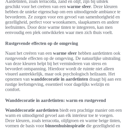
Aardetinten, zoals terracotta, zand en olijf, zijn bij uitstek
geschikt voor het creëren van een
warme sfeer
. Deze kleuren
hebben de unieke eigenschap om een uitnodigende ambiance te
bevorderen. Ze zorgen voor een gevoel van samenhorigheid en
gezelligheid, perfect voor woonkamers, slaapkamers en andere
leefruimtes. Door deze warme tinten te integreren, kan men
eenvoudig een plek ontwikkelen waar men zich thuis voelt.
Rustgevende effecten op de omgeving
Naast het creëren van een
warme sfeer
hebben aardetinten ook
rustgevende effecten op de omgeving. De natuurlijke uitstraling
van deze kleuren helpt bij het verminderen van stress en
bevordert ontspanning. Hierdoor wordt de ruimte niet alleen
visueel aantrekkelijk, maar ook psychologisch heilzaam. Het
opnemen van
wanddecoratie in aardetinten
draagt bij aan een
rustige leefomgeving, essentieel voor dagelijks welzijn en
comfort.
Wanddecoratie in aardetinten: warm en rustgevend
Wanddecoratie aardetinten
biedt een prachtige manier om een
warm en uitnodigend gevoel aan elk interieur toe te voegen.
Deze kleuren, zoals terracotta, olijfgroen en warme beige tinten,
vormen de basis voor
binnenhuisinspiratie
die gezelligheid en