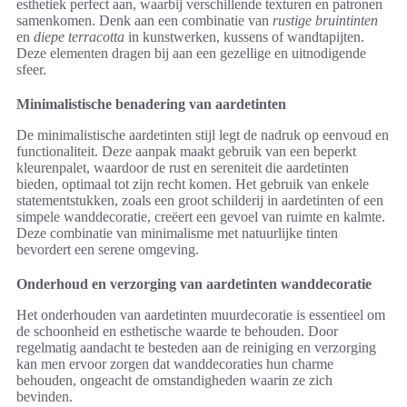
esthetiek perfect aan, waarbij verschillende texturen en patronen
samenkomen. Denk aan een combinatie van
rustige bruintinten
en
diepe terracotta
in kunstwerken, kussens of wandtapijten.
Deze elementen dragen bij aan een gezellige en uitnodigende
sfeer.
Minimalistische benadering van aardetinten
De minimalistische aardetinten stijl legt de nadruk op eenvoud en
functionaliteit. Deze aanpak maakt gebruik van een beperkt
kleurenpalet, waardoor de rust en sereniteit die aardetinten
bieden, optimaal tot zijn recht komen. Het gebruik van enkele
statementstukken, zoals een groot schilderij in aardetinten of een
simpele wanddecoratie, creëert een gevoel van ruimte en kalmte.
Deze combinatie van minimalisme met natuurlijke tinten
bevordert een serene omgeving.
Onderhoud en verzorging van aardetinten wanddecoratie
Het onderhouden van aardetinten muurdecoratie is essentieel om
de schoonheid en esthetische waarde te behouden. Door
regelmatig aandacht te besteden aan de reiniging en verzorging
kan men ervoor zorgen dat wanddecoraties hun charme
behouden, ongeacht de omstandigheden waarin ze zich
bevinden.