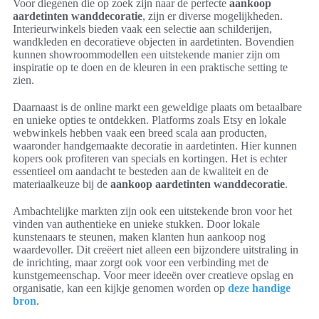
Voor diegenen die op zoek zijn naar de perfecte
aankoop
aardetinten wanddecoratie
, zijn er diverse mogelijkheden.
Interieurwinkels bieden vaak een selectie aan schilderijen,
wandkleden en decoratieve objecten in aardetinten. Bovendien
kunnen showroommodellen een uitstekende manier zijn om
inspiratie op te doen en de kleuren in een praktische setting te
zien.
Daarnaast is de online markt een geweldige plaats om betaalbare
en unieke opties te ontdekken. Platforms zoals Etsy en lokale
webwinkels hebben vaak een breed scala aan producten,
waaronder handgemaakte decoratie in aardetinten. Hier kunnen
kopers ook profiteren van specials en kortingen. Het is echter
essentieel om aandacht te besteden aan de kwaliteit en de
materiaalkeuze bij de
aankoop aardetinten wanddecoratie
.
Ambachtelijke markten zijn ook een uitstekende bron voor het
vinden van authentieke en unieke stukken. Door lokale
kunstenaars te steunen, maken klanten hun aankoop nog
waardevoller. Dit creëert niet alleen een bijzondere uitstraling in
de inrichting, maar zorgt ook voor een verbinding met de
kunstgemeenschap. Voor meer ideeën over creatieve opslag en
organisatie, kan een kijkje genomen worden op
deze handige
bron
.