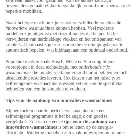
ze ideaal maakt voor gezinnen. Aan de andere kant zijn
bovenladers gemakkelijker toegankelijk, vooral voor mensen met
beperkte mobiliteit.
Naast het type machine zijn er ook verschillende functies die
innovatieve wasmachines
kunnen hebben. Veel moderne
modellen zijn uitgerust met stoomfuncties die helpen bij het
verwijderen van hardnekkige vlekken en het ontspannen van
kreukels. Daarnaast zijn er sensoren die de reinigingsbehoefte
automatisch bepalen, wat bijdraagt aan een optimaal onderhoud.
Populaire merken zoals Bosch, Miele en Samsung blijven
vooroplopen in deze technologie, met
onderhoudsvrije
wasmachines
die minder vaak onderhoud nodig hebben en toch
uitstekende prestaties leveren. Het kiezen van het juiste type
zelfreinigende wasmachine is essentieel om aan de specifieke
behoeften van een huishouden te voldoen.
Tips voor de aankoop van innovatieve wasmachines
Bij het zoeken naar de perfecte wasmachine met een
zelfreinigend programma is het belangrijk om goed te
vergelijken. Een van de eerste
tips voor de aankoop van
innovatieve wasmachines
is om te letten op de energie-
efficiëntie. Moderne modellen zijn vaak ontworpen om minder