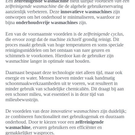
Een
zelfreinigende wasmachine
biedt talrijke
voordelen van een
zelfreinigende wasmachine
die de algehele gebruikerservaring
aanzienlijk verbeteren. Deze
innovatieve wasmachines
zijn
ontworpen om het onderhoud te minimaliseren, waardoor ze
bijna
onderhoudsvrije wasmachines
zijn.
Een van de voornaamste voordelen is de
zelfreinigende cyclus
,
die ervoor zorgt dat de machine zichzelf grondig reinigt. Dit
proces maakt gebruik van hoge temperaturen en soms speciale
reinigingsmiddelen om het ontstaan van nare geuren en
schimmels te voorkomen. Hierdoor kan de gebruiker zijn
wasmachine langer in optimale staat houden.
Daarnaast bespaart deze technologie niet alleen tijd, maar ook
energie en water. Mensen hoeven minder vaak handmatig
schoonmaakwerkzaamheden uit te voeren, wat resulteert in
minder gebruik van schadelijke chemicaliën. Dit draagt bij aan
een schoner milieu, wat essentieel is in deze tijd van
milieubewustzijn.
De voordelen van deze
innovatieve wasmachines
zijn duidelijk;
ze combineren functionaliteit met gebruiksgemak en duurzaam
onderhoud. Door te kiezen voor een
zelfreinigende
wasmachine
, ervaren gebruikers een efficiënter en
gemakkelijker wasproces.