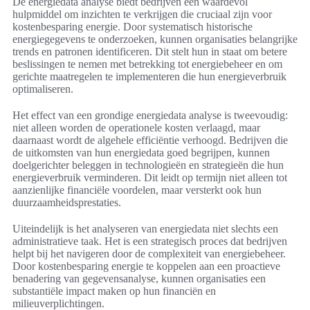
De energiedata analyse biedt bedrijven een waardevol
hulpmiddel om inzichten te verkrijgen die cruciaal zijn voor
kostenbesparing energie. Door systematisch historische
energiegegevens te onderzoeken, kunnen organisaties belangrijke
trends en patronen identificeren. Dit stelt hun in staat om betere
beslissingen te nemen met betrekking tot energiebeheer en om
gerichte maatregelen te implementeren die hun energieverbruik
optimaliseren.
Het effect van een grondige energiedata analyse is tweevoudig:
niet alleen worden de operationele kosten verlaagd, maar
daarnaast wordt de algehele efficiëntie verhoogd. Bedrijven die
de uitkomsten van hun energiedata goed begrijpen, kunnen
doelgerichter beleggen in technologieën en strategieën die hun
energieverbruik verminderen. Dit leidt op termijn niet alleen tot
aanzienlijke financiële voordelen, maar versterkt ook hun
duurzaamheidsprestaties.
Uiteindelijk is het analyseren van energiedata niet slechts een
administratieve taak. Het is een strategisch proces dat bedrijven
helpt bij het navigeren door de complexiteit van energiebeheer.
Door kostenbesparing energie te koppelen aan een proactieve
benadering van gegevensanalyse, kunnen organisaties een
substantiële impact maken op hun financiën en
milieuverplichtingen.