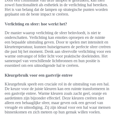
Door een combinatie van deze lampen te gebruiken, kan men
zowel functionaliteit als esthetiek in de verlichting hal bereiken.
Het is van belang dat de lampen op strategische punten worden
geplaatst om de beste impact te creëren.
Verlichting en sfeer: hoe werkt het?
De manier waarop verlichting de sfeer beïnvloedt, is niet te
onderschatten. Verlichting kan emoties oproepen en de ruimte
een bepaalde uitstraling geven. Door te spelen met intensiteit en
kleurtemperatuur, kunnen huiseigenaren de perfecte sfeer creëren
die past bij het moment. Denk aan sfeervolle verlichting voor een
warme ontvangst of feller licht voor praktische doeleinden. Het
samenspel van verschillende lichtbronnen en hun positie is
essentieel om een uitnodigende hal te creëren.
Kleurgebruik voor een gastvrije entree
Kleurgebruik speelt een cruciale rol in de uitstraling van een hal.
De keuze voor de juiste kleuren kan een ruimte transformeren in
een gastvrije entree. Warme kleuren zoals zacht geel, oranje en
aardetinten zijn bijzonder effectief. Deze kleuren creëren niet
alleen een behaaglijke sfeer, maar geven ook een gevoel van
vreugde en uitnodiging. Zij zijn ideaal voor een hal waar mensen
binnenkomen en zich meteen op hun gemak willen voelen.