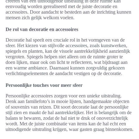
creëren van een uitnodigende uitstraling in deze ruimte kan
eenvoudig worden gerealiseerd met de juiste decoratie en
accessoires. Door aandacht te besteden aan de inrichting kunnen
mensen zich gelijk welkom voelen.
De rol van decoratie en accessoires
Decoratie hal speelt een cruciale rol in het vormgeven van de
sfeer. Het kiezen van stijlvolle accessoires, zoals kunstwerken,
spiegels en planten, kan de visuele aantrekkelijkheid aanzienlijk
vergroten. Spiegels helpen niet alleen om de ruimte groter te
doen lijken, maar ook om licht te reflecteren, wat bijdraagt aan
een warme ambiance. Daarnaast kunnen zorgvuldig gekozen
verlichtingselementen de aandacht vestigen op de decoratie.
Persoonlijke touches voor meer sfeer
Persoonlijke accessoires zorgen voor een unieke uitstraling.
Denk aan familiefoto’s in mooie lijsten, handgemaakte objecten
of souvenirs van reizen. Dit soort decoratie laat de persoonlijke
stijl zien en maakt de hal aantrekkelijker. Het is belangrijk om de
balans te bewaren, zodat de hal niet te druk of onoverzichtelijk
wordt. Met de juiste combinatie van items kan de hal echt een
uitnodigende uitstraling krijgen, waar gasten graag binnenkomen.