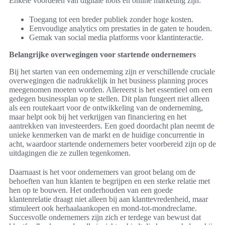
Enkele voordelen van digitale tools en online marketing zijn:
Toegang tot een breder publiek zonder hoge kosten.
Eenvoudige analytics om prestaties in de gaten te houden.
Gemak van social media platforms voor klantinteractie.
Belangrijke overwegingen voor startende ondernemers
Bij het starten van een onderneming zijn er verschillende cruciale
overwegingen die nadrukkelijk in het business planning proces
meegenomen moeten worden. Allereerst is het essentieel om een
gedegen businessplan op te stellen. Dit plan fungeert niet alleen
als een routekaart voor de ontwikkeling van de onderneming,
maar helpt ook bij het verkrijgen van financiering en het
aantrekken van investeerders. Een goed doordacht plan neemt de
unieke kenmerken van de markt en de huidige concurrentie in
acht, waardoor startende ondernemers beter voorbereid zijn op de
uitdagingen die ze zullen tegenkomen.
Daarnaast is het voor ondernemers van groot belang om de
behoeften van hun klanten te begrijpen en een sterke relatie met
hen op te bouwen. Het onderhouden van een goede
klantenrelatie draagt niet alleen bij aan klanttevredenheid, maar
stimuleert ook herhaalaankopen en mond-tot-mondreclame.
Succesvolle ondernemers zijn zich er terdege van bewust dat