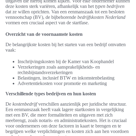
uitgaven die hierbij komen kijken. Voor elke ondernemer kunnen
deze kosten sterk variëren, afhankelijk van het
typen bedrijven
dat ze willen oprichten. Van een eenmanszaak tot een besloten
vennootschap (BV), de bijbehorende
bedrijfskosten Nederland
vormen een cruciaal aspect van de startfase.
Overzicht van de voornaamste kosten
De belangrijkste kosten bij het starten van een bedrijf omvatten
vaak:
Inschrijvingskosten bij de Kamer van Koophandel
Verzekeringen zoals aansprakelijkheids- en
rechtsbijstandsverzekeringen
Belastingen, inclusief BTW en inkomstenbelasting
Advertentiekosten voor promotie en marketing
Verschillende types bedrijven en hun kosten
De
kostenbedrijf
verschillen aanzienlijk per juridische structuur.
Een eenmanszaak heeft vaak lagere startkosten in vergelijking
met een BV, die meer formaliteiten en uitgaven met zich
meebrengt, zoals notaris- en administratiekosten. Het is cruciaal
voor ondernemers om deze factoren in kaart te brengen en te
begrijpen welke verplichtingen en kosten zich aan hen voordoen