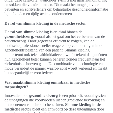
onder deze categorie, waaronder T-shirts met hartslagmonitoring
en sokken die voetdruk meten. Dit maakt het mogelijk voor
patiënten en zorgverleners om belangrijke gezondheidsinformatie
bij te houden en tijdig actie te ondernemen.
De rol van slimme kleding in de medische sector
De
rol van slimme kleding
is cruciaal binnen de
gezondheidszorg
, vooral als het gaat om het verbeteren van de
patiëntenzorg. Door gegevens efficiënt te volgen, kan de
medische professionel sneller reageren op veranderingen in de
gezondheidstoestand van een patiënt. Slimme kleding
ondersteunt ook telehealthinitiatieven, wat betekent dat patiënten
hun gezondheid beter kunnen beheren zonder frequent naar het
ziekenhuis te hoeven gaan. De combinatie van technologie en
mode verandert de manier waarop zorg wordt verleend en maakt
het toegankelijker voor iedereen.
Wat maakt slimme kleding onmisbaar in medische
toepassingen?
Innovatie in de
gezondheidszorg
is een prioriteit, vooral gezien
de uitdagingen die voortvloeien uit een groeiende bevolking en
het toenemen van chronische ziekten.
Slimme kleding in de
medische sector
biedt een antwoord op deze uitdagingen door