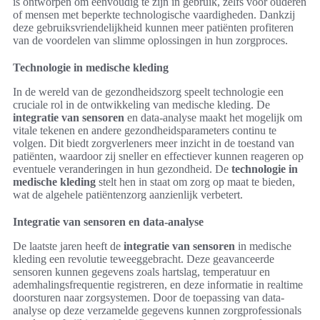
is ontworpen om eenvoudig te zijn in gebruik, zelfs voor ouderen
of mensen met beperkte technologische vaardigheden. Dankzij
deze gebruiksvriendelijkheid kunnen meer patiënten profiteren
van de voordelen van slimme oplossingen in hun zorgproces.
Technologie in medische kleding
In de wereld van de gezondheidszorg speelt technologie een
cruciale rol in de ontwikkeling van medische kleding. De
integratie van sensoren
en data-analyse maakt het mogelijk om
vitale tekenen en andere gezondheidsparameters continu te
volgen. Dit biedt zorgverleners meer inzicht in de toestand van
patiënten, waardoor zij sneller en effectiever kunnen reageren op
eventuele veranderingen in hun gezondheid. De
technologie in
medische kleding
stelt hen in staat om zorg op maat te bieden,
wat de algehele patiëntenzorg aanzienlijk verbetert.
Integratie van sensoren en data-analyse
De laatste jaren heeft de
integratie van sensoren
in medische
kleding een revolutie teweeggebracht. Deze geavanceerde
sensoren kunnen gegevens zoals hartslag, temperatuur en
ademhalingsfrequentie registreren, en deze informatie in realtime
doorsturen naar zorgsystemen. Door de toepassing van data-
analyse op deze verzamelde gegevens kunnen zorgprofessionals