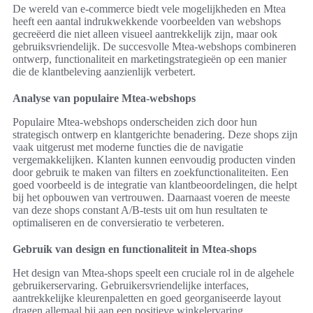
De wereld van e-commerce biedt vele mogelijkheden en Mtea
heeft een aantal indrukwekkende voorbeelden van webshops
gecreëerd die niet alleen visueel aantrekkelijk zijn, maar ook
gebruiksvriendelijk. De succesvolle Mtea-webshops combineren
ontwerp, functionaliteit en marketingstrategieën op een manier
die de klantbeleving aanzienlijk verbetert.
Analyse van populaire Mtea-webshops
Populaire Mtea-webshops onderscheiden zich door hun
strategisch ontwerp en klantgerichte benadering. Deze shops zijn
vaak uitgerust met moderne functies die de navigatie
vergemakkelijken. Klanten kunnen eenvoudig producten vinden
door gebruik te maken van filters en zoekfunctionaliteiten. Een
goed voorbeeld is de integratie van klantbeoordelingen, die helpt
bij het opbouwen van vertrouwen. Daarnaast voeren de meeste
van deze shops constant A/B-tests uit om hun resultaten te
optimaliseren en de conversieratio te verbeteren.
Gebruik van design en functionaliteit in Mtea-shops
Het design van Mtea-shops speelt een cruciale rol in de algehele
gebruikerservaring. Gebruikersvriendelijke interfaces,
aantrekkelijke kleurenpaletten en goed georganiseerde layout
dragen allemaal bij aan een positieve winkelervaring.