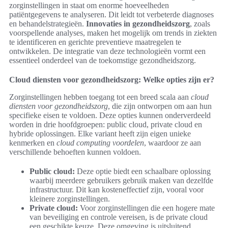
zorginstellingen in staat om enorme hoeveelheden
patiëntgegevens te analyseren. Dit leidt tot verbeterde diagnoses
en behandelstrategieën.
Innovaties in gezondheidszorg
, zoals
voorspellende analyses, maken het mogelijk om trends in ziekten
te identificeren en gerichte preventieve maatregelen te
ontwikkelen. De integratie van deze technologieën vormt een
essentieel onderdeel van de toekomstige gezondheidszorg.
Cloud diensten voor gezondheidszorg: Welke opties zijn er?
Zorginstellingen hebben toegang tot een breed scala aan
cloud
diensten voor gezondheidszorg
, die zijn ontworpen om aan hun
specifieke eisen te voldoen. Deze opties kunnen onderverdeeld
worden in drie hoofdgroepen: public cloud, private cloud en
hybride oplossingen. Elke variant heeft zijn eigen unieke
kenmerken en
cloud computing voordelen
, waardoor ze aan
verschillende behoeften kunnen voldoen.
Public cloud:
Deze optie biedt een schaalbare oplossing
waarbij meerdere gebruikers gebruik maken van dezelfde
infrastructuur. Dit kan kosteneffectief zijn, vooral voor
kleinere zorginstellingen.
Private cloud:
Voor zorginstellingen die een hogere mate
van beveiliging en controle vereisen, is de private cloud
een geschikte keuze. Deze omgeving is uitsluitend